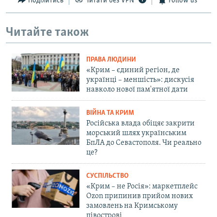
Поділитись
Читати без VPN
Follow us
Читайте також
ПРАВА ЛЮДИНИ
«Крим – єдиний регіон, де
українці – меншість»: дискусія
навколо нової пам'ятної дати
ВІЙНА ТА КРИМ
Російська влада обіцяє закрити
морський шлях українським
БпЛА до Севастополя. Чи реально
це?
СУСПІЛЬСТВО
«Крим – не Росія»: маркетплейс
Ozon припинив прийом нових
замовлень на Кримському
півострові