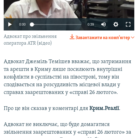
ВІДЕОУРОКИ «ELIFBE»
Русский
СВІДЧЕННЯ ОКУПАЦІЇ
Qırımtatar
0:00
0:39
УКРАЇНСЬКА ПРОБЛЕМА КРИМУ
Адвокат про звільнення
Завантажити на комп'ютер
ДОЛУЧАЙСЯ!
ІНФОГРАФІКА
оператора ATR (відео)
Адвокат Джеміль Темішев вважає, що затримання
Усі сайти RFE/RL
та арешти в Криму лише посилюють внутрішні
конфлікти в суспільстві на півострові, тому він
сподівається на розсудливість місцевої влади у
справах заарештованих у «справі 26 лютого».
Про це він сказав у коментарі для
Крим.Реалії
.
Адвокат не виключає, що буде домагатися
звільнення заарештованих у «справі 26 лютого» за