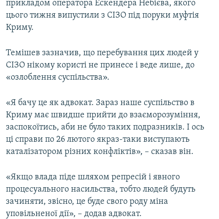
прикладом оператора Ескендера Небієва, якого
цього тижня випустили з СІЗО під поруки муфтія
Криму.
Темішев зазначив, що перебування цих людей у
СІЗО нікому користі не принесе і веде лише, до
«озлоблення суспільства».
«Я бачу це як адвокат. Зараз наше суспільство в
Криму має швидше прийти до взаєморозуміння,
заспокоїтись, аби не було таких подразників. І ось
ці справи по 26 лютого якраз-таки виступають
каталізатором різних конфліктів», – сказав він.
«Якщо влада піде шляхом репресій і явного
процесуального насильства, тобто людей будуть
зачиняти, звісно, це буде свого роду міна
уповільненої дії», – додав адвокат.