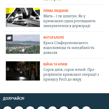
ПРАВА ЛЮДИНИ
Мить – і ти шпигун. Як у
кримських судах розглядають
звинувачення в держзраді
ФОТОГАЛЕРЕЇ
Краса Сімферопольського
водосховища та занедбаність
довкола
ВІЙНА ТА КРИМ
Сорок днів, сорок ночей. Про
результати кримської операції з
примусу Росії до миру
ДОЛУЧАЙСЯ!