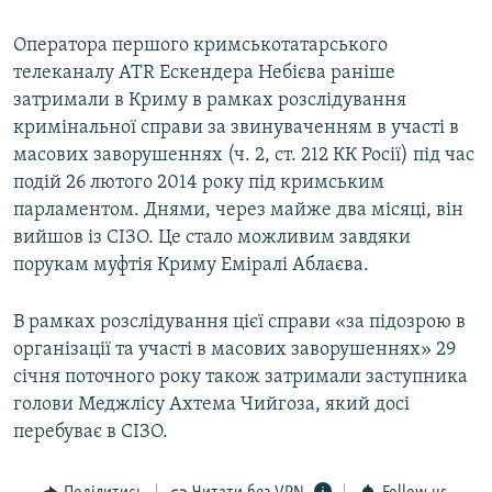
Оператора першого кримськотатарського
телеканалу ATR Ескендера Небієва раніше
затримали в Криму в рамках розслідування
кримінальної справи за звинуваченням в участі в
масових заворушеннях (ч. 2, ст. 212 КК Росії) під час
подій 26 лютого 2014 року під кримським
парламентом. Днями, через майже два місяці, він
вийшов із СІЗО. Це стало можливим завдяки
порукам муфтія Криму Еміралі Аблаєва.
В рамках розслідування цієї справи «за підозрою в
організації та участі в масових заворушеннях» 29
січня поточного року також затримали заступника
голови Меджлісу Ахтема Чийгоза, який досі
перебуває в СІЗО.