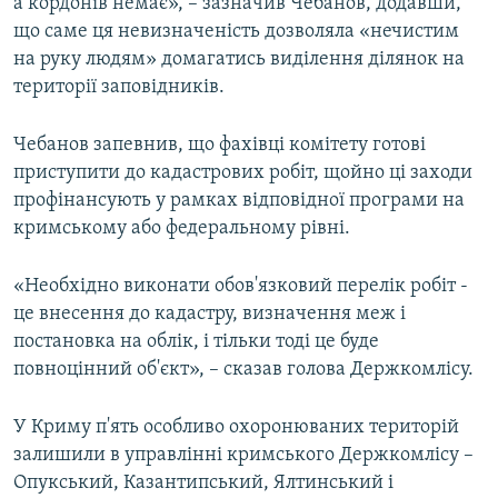
а кордонів немає», – зазначив Чебанов, додавши,
що саме ця невизначеність дозволяла «нечистим
на руку людям» домагатись виділення ділянок на
території заповідників.
Чебанов запевнив, що фахівці комітету готові
приступити до кадастрових робіт, щойно ці заходи
профінансують у рамках відповідної програми на
кримському або федеральному рівні.
«Необхідно виконати обов'язковий перелік робіт -
це внесення до кадастру, визначення меж і
постановка на облік, і тільки тоді це буде
повноцінний об'єкт», – сказав голова Держкомлісу.
У Криму п'ять особливо охоронюваних територій
залишили в управлінні кримського Держкомлісу –
Опукський, Казантипський, Ялтинський і