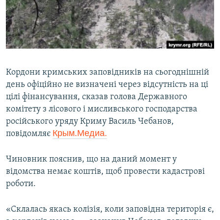
ВІДЕОУРОКИ «ELIFBE»
Русский
СВІДЧЕННЯ ОКУПАЦІЇ
Qırımtatar
УКРАЇНСЬКА ПРОБЛЕМА КРИМУ
ДОЛУЧАЙСЯ!
ІНФОГРАФІКА
Кордони кримських заповідників на сьогоднішній
день офіційно не визначені через відсутність на ці
цілі фінансування, сказав голова Державного
Усі сайти RFE/RL
комітету з лісового і мисливського господарства
російського уряду Криму Василь Чебанов,
Крым.Медиа.
повідомляє
Чиновник пояснив, що на даний момент у
відомства немає коштів, щоб провести кадастрові
роботи.
«Склалась якась колізія, коли заповідна територія є,