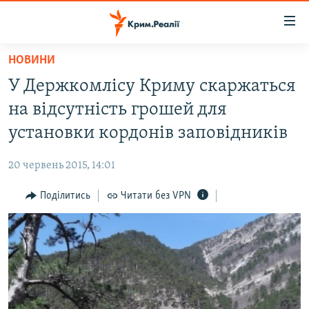
Доступність
посилання
Перейти
НОВИНИ
до
НОВИНИ
У Держкомлісу Криму скаржаться
основного
ВОДА.КРИМ
матеріалу
на відсутність грошей для
ВІДЕО ТА ФОТО
Перейти
установки кордонів заповідників
до
ПОЛІТИКА
основної
20 червень 2015, 14:01
БЛОГИ
навігації
Перейти
Поділитись
Читати без VPN
ПОГЛЯД
до
ІНТЕРВ'Ю
пошуку
ВСЕ ЗА ДЕНЬ
СПЕЦПРОЕКТИ
ЯК ОБІЙТИ БЛОКУВАННЯ
ДЕПОРТАЦІЯ