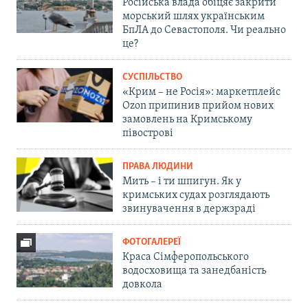
Російська влада обіцяє закрити
морський шлях українським
БпЛА до Севастополя. Чи реально
це?
СУСПІЛЬСТВО
«Крим – не Росія»: маркетплейс
Ozon припинив прийом нових
замовлень на Кримському
півострові
ПРАВА ЛЮДИНИ
Мить – і ти шпигун. Як у
кримських судах розглядають
звинувачення в держзраді
ФОТОГАЛЕРЕЇ
Краса Сімферопольського
водосховища та занедбаність
довкола