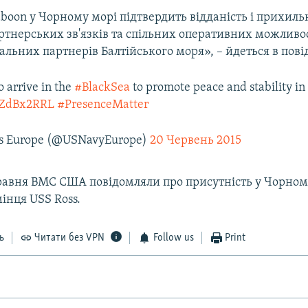
boon у Чорному морі підтвердить відданість і прихиль
ртнерських зв'язків та спільних оперативних можлив
альних партнерів Балтійського моря», – йдеться в пові
o arrive in the
#BlackSea
to promote peace and stability in 
RwZdBx2RRL
#PresenceMatter
es Europe (@USNavyEurope)
20 Червень 2015
равня ВМС США повідомляли про присутність у Чорному
інця USS Ross.
ь
Читати без VPN
Follow us
Print