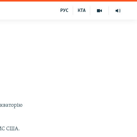
РУС
КТА
акваторію
ВМС США.