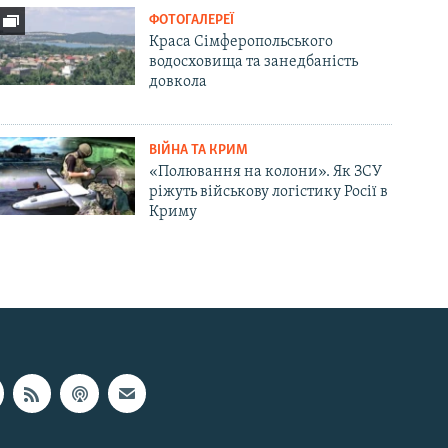
ФОТОГАЛЕРЕЇ
Краса Сімферопольського
водосховища та занедбаність
довкола
ВІЙНА ТА КРИМ
«Полювання на колони». Як ЗСУ
ріжуть військову логістику Росії в
Криму