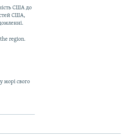
ність США до
остей США,
домленні.
the region.
 морі свого