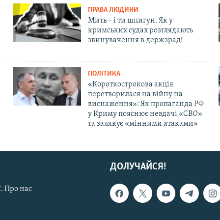
ПРАВА ЛЮДИНИ
Мить – і ти шпигун. Як у
кримських судах розглядають
звинувачення в держзраді
ПОЛІТИКА
«Короткострокова акція
перетворилася на війну на
виснаження»: Як пропаганда РФ
у Криму пояснює невдачі «СВО»
та залякує «мінними атаками»
ДОЛУЧАЙСЯ!
. Про нас