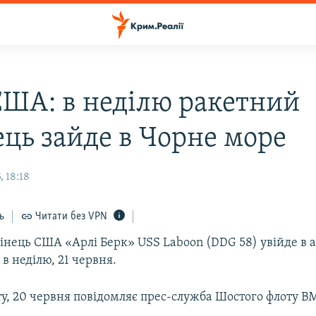
ША: в неділю ракетний
ець зайде в Чорне море
 18:18
ь
Читати без VPN
інець США «Арлі Берк» USS Laboon (DDG 58) увійде в 
в неділю, 21 червня.
оту, 20 червня повідомляє прес-служба Шостого флоту 