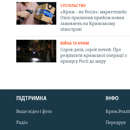
СУСПІЛЬСТВО
«Крим – не Росія»: маркетплейс
Ozon припинив прийом нових
замовлень на Кримському
півострові
ВІЙНА ТА КРИМ
Сорок днів, сорок ночей. Про
результати кримської операції з
примусу Росії до миру
Русский
Qırımtatar
ПІДТРИМКА
ІНФО
Ваше відео і фото
Крим.Реалії
ДОЛУЧАЙСЯ!
Радіо
Передрук