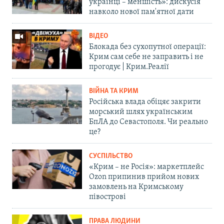
українці – меншість»: дискусія
навколо нової пам'ятної дати
ВІДЕО
Блокада без сухопутної операції:
Крим сам себе не заправить і не
прогодує | Крим.Реалії
ВІЙНА ТА КРИМ
Російська влада обіцяє закрити
морський шлях українським
БпЛА до Севастополя. Чи реально
це?
СУСПІЛЬСТВО
«Крим – не Росія»: маркетплейс
Ozon припинив прийом нових
замовлень на Кримському
півострові
ПРАВА ЛЮДИНИ