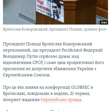
ВІДЕОУРОКИ «ELIFBE»
Русский
СВІДЧЕННЯ ОКУПАЦІЇ
Qırımtatar
УКРАЇНСЬКА ПРОБЛЕМА КРИМУ
Броніслав Коморовський, президент Польщі, архівне фото
ДОЛУЧАЙСЯ!
ІНФОГРАФІКА
Президент Польщі Броніслав Коморовський
переконаний, що президент Російської Федерації
Усі сайти RFE/RL
Володимир Путін серйозно думає над
відновленням СРСР, і саме цим продиктовані його
прагнення не допустити зближення України з
Європейським Союзом.
Про це він заявив на конференції GLOBSEC в
Братиславі, повідомляє в неділю, 21 червня,
інтернет-видання
Європейська правда
.