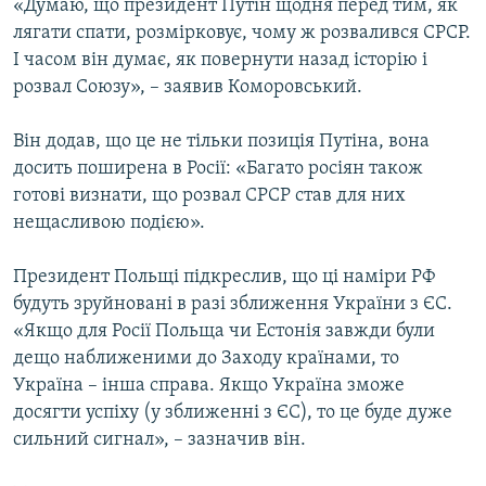
«Думаю, що президент Путін щодня перед тим, як
лягати спати, розмірковує, чому ж розвалився СРСР.
І часом він думає, як повернути назад історію і
розвал Союзу», – заявив Коморовський.
Він додав, що це не тільки позиція Путіна, вона
досить поширена в Росії: «Багато росіян також
готові визнати, що розвал СРСР став для них
нещасливою подією».
Президент Польщі підкреслив, що ці наміри РФ
будуть зруйновані в разі зближення України з ЄС.
«Якщо для Росії Польща чи Естонія завжди були
дещо наближеними до Заходу країнами, то
Україна – інша справа. Якщо Україна зможе
досягти успіху (у зближенні з ЄС), то це буде дуже
сильний сигнал», – зазначив він.