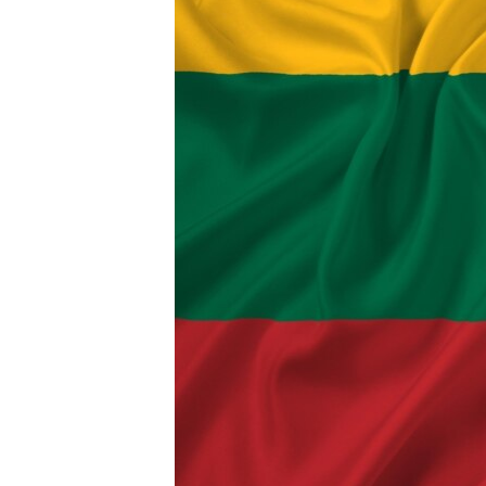
ВІДЕОУРОКИ «ELIFBE»
СВІДЧЕННЯ ОКУПАЦІЇ
УКРАЇНСЬКА ПРОБЛЕМА КРИМУ
ІНФОГРАФІКА