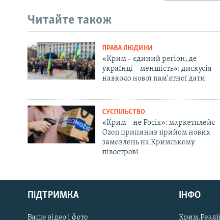
Читайте також
ПРАВА ЛЮДИНИ
«Крим – єдиний регіон, де
українці – меншість»: дискусія
навколо нової пам'ятної дати
СУСПІЛЬСТВО
«Крим – не Росія»: маркетплейс
Ozon припинив прийом нових
замовлень на Кримському
півострові
Русский
ПІДТРИМКА
ІНФО
Qırımtatar
Ваше відео і фото
Крим.Реалії