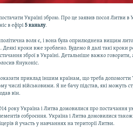
постачати Україні зброю. Про це заявив посол Литви в 
іс в ефірі
5 каналу
.
 політична воля є, і вона була оприлюднена вищим ли
 Деякі кроки вже зроблено. Будемо й далі такі кроки р
стачання зброї в Україні. Детальніше важко говорити,
голосив Януконіс.
оказати приклад іншим країнам, що треба допомогти У
ому числі військовими. Я не бачу підстав, які можуть 
одав він.
014 року Україна і Литва домовилися про постачання 
лементів озброєння. Україна і Литва домовилися також
іцерів й участь у навчаннях на території Литви.