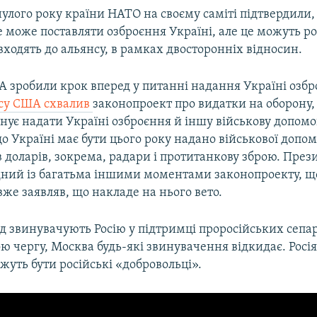
улого року країни НАТО на своєму саміті підтвердили,
е може поставляти озброєння Україні, але це можуть р
входять до альянсу, в рамках двосторонніх відносин.
А зробили крок вперед у питанні надання Україні озбр
су США схвалив
законопроект про видатки на оборону,
нує надати Україні озброєння й іншу військову допом
о Україні має бути цього року надано військової допом
 доларів, зокрема, радари і протитанкову зброю. През
дний із багатьма іншими моментами законопроекту, що
 вже заявляв, що накладе на нього вето.
ід звинувачують Росію у підтримці проросійських сепа
ою чергу, Москва будь-які звинувачення відкидає. Росі
жуть бути російські «добровольці».