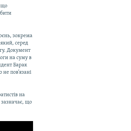
 що
обити
оєнь, зокрема
 який, серед
огу. Документ
оги на суму в
идент Барак
 не пов’язані
ратистів на
я зазначає, що