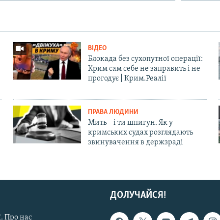
ВІДЕО
Блокада без сухопутної операції:
Крим сам себе не заправить і не
прогодує | Крим.Реалії
ПРАВА ЛЮДИНИ
Мить – і ти шпигун. Як у
кримських судах розглядають
звинувачення в держзраді
ДОЛУЧАЙСЯ!
. Про нас