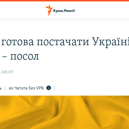
 готова постачати Україн
 – посол
, 08:07
ь
Читати без VPN