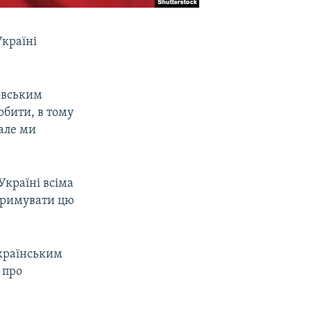
Україні
товським
обити, в тому
 але ми
країні всіма
стримувати цю
українським
 про