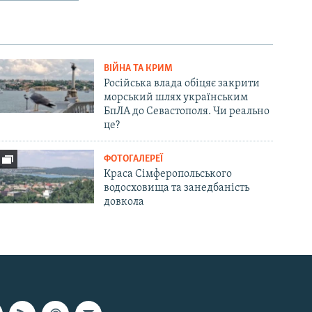
ВІЙНА ТА КРИМ
Російська влада обіцяє закрити
морський шлях українським
БпЛА до Севастополя. Чи реально
це?
ФОТОГАЛЕРЕЇ
Краса Сімферопольського
водосховища та занедбаність
довкола