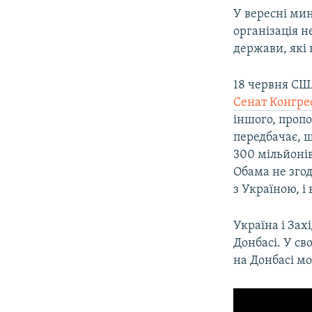
У вересні мин
організація н
держави, які 
18 червня СШ
Сенат Конгре
іншого, пропо
передбачає, щ
300 мільйонів
Обама не зго
з Україною, і
Україна і Зах
Донбасі. У св
на Донбасі мо