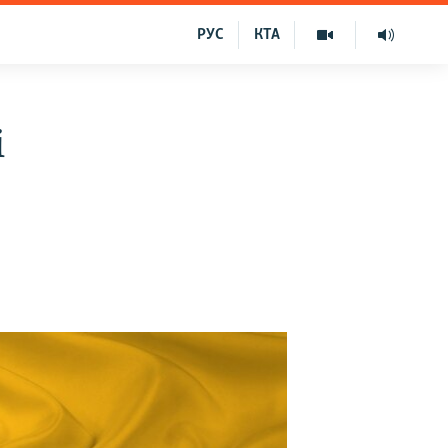
РУС
КТА
і