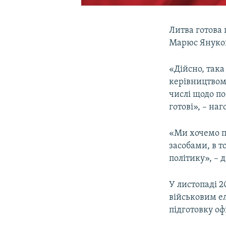
Литва готова 
Марюс Янукон
«Дійсно, така
керівництвом.
числі щодо по
готові», – на
«Ми хочемо п
засобами, в т
політику», – д
У листопаді 2
військовим е
підготовку оф