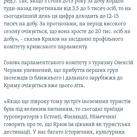
ред.)
. Так, якщо з січня 2015 року за добу кордон
туди-назад перетинали від 3,5 до 5 тисяч осіб, то на
сьогоднішній день ця цифра доходить до 12-15
тисяч на добу. За прогнозами, на період високого
сезону очікується, що вона зросте до 20 тис. осіб на
добу», – сказав Крилов на засіданні профільного
комітету кримського парламенту.
Голова парламентського комітету з туризму Олексій
Черняк упевнений, що прибуття перших груп
іноземців із ближнього і дальньго зарубіжжя до
Криму очікується вже цього літа.
«Якщо ще півроку тому зустріч іноземних туристів
була під великим питанням, то сьогодні приїзди
туроператорів з Естонії, Фінляндії, Німеччині
говорять про те, що Крим їм цікавий як туристська
дестинації. У нас багато історичних, культурних