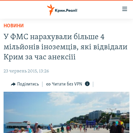
Доступність
посилання
Перейти
НОВИНИ
до
НОВИНИ
У ФМС нарахували більше 4
основного
ВОДА.КРИМ
матеріалу
мільйонів іноземців, які відвідали
ВІДЕО ТА ФОТО
Перейти
Крим за час анексіїі
до
ПОЛІТИКА
основної
23 червень 2015, 13:26
БЛОГИ
навігації
Перейти
Поділитись
Читати без VPN
ПОГЛЯД
до
ІНТЕРВ'Ю
пошуку
ВСЕ ЗА ДЕНЬ
СПЕЦПРОЕКТИ
ЯК ОБІЙТИ БЛОКУВАННЯ
ДЕПОРТАЦІЯ