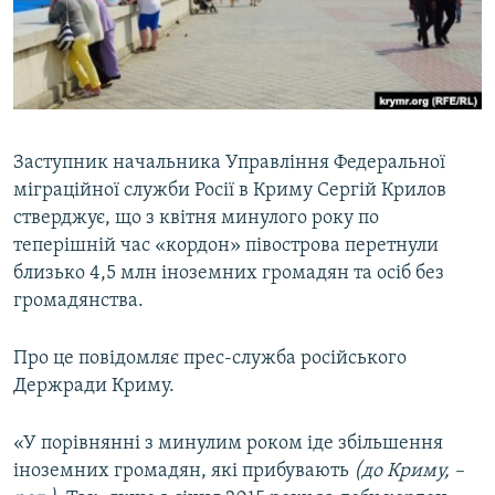
ВІДЕОУРОКИ «ELIFBE»
Русский
СВІДЧЕННЯ ОКУПАЦІЇ
Qırımtatar
УКРАЇНСЬКА ПРОБЛЕМА КРИМУ
ДОЛУЧАЙСЯ!
ІНФОГРАФІКА
Заступник начальника Управління Федеральної
міграційної служби Росії в Криму Сергій Крилов
стверджує, що з квітня минулого року по
Усі сайти RFE/RL
теперішній час «кордон» півострова перетнули
близько 4,5 млн іноземних громадян та осіб без
громадянства.
Про це повідомляє прес-служба російського
Держради Криму.
«У порівнянні з минулим роком іде збільшення
іноземних громадян, які прибувають
(до Криму, –