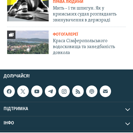
ПРАВА ЛЮДИНИ
Мить – і ти шпигун. Як у
кримських судах розглядають
звинувачення в держзраді
ФОТОГАЛЕРЕЇ
Краса Сімферопольського
водосховища та занедбаність
довкола
ДОЛУЧАЙСЯ!
ПІДТРИМКА
ІНФО