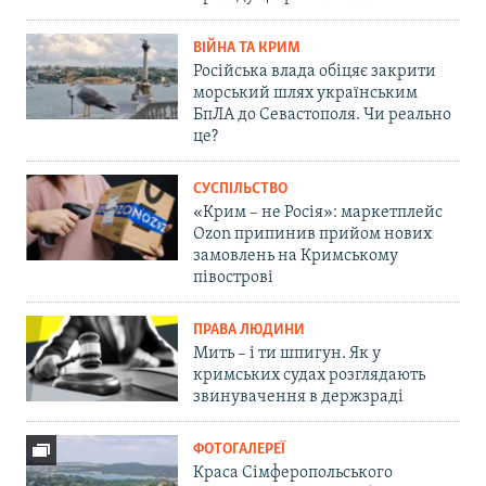
ВІЙНА ТА КРИМ
Російська влада обіцяє закрити
морський шлях українським
БпЛА до Севастополя. Чи реально
це?
СУСПІЛЬСТВО
«Крим – не Росія»: маркетплейс
Ozon припинив прийом нових
замовлень на Кримському
півострові
ПРАВА ЛЮДИНИ
Мить – і ти шпигун. Як у
кримських судах розглядають
звинувачення в держзраді
ФОТОГАЛЕРЕЇ
Краса Сімферопольського