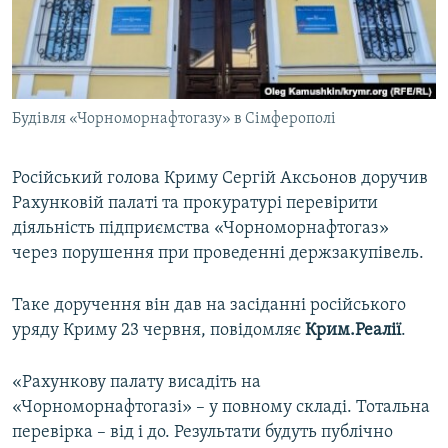
ВІДЕОУРОКИ «ELIFBE»
Русский
СВІДЧЕННЯ ОКУПАЦІЇ
Qırımtatar
УКРАЇНСЬКА ПРОБЛЕМА КРИМУ
Будівля «Чорноморнафтогазу» в Сімферополі
ДОЛУЧАЙСЯ!
ІНФОГРАФІКА
Російський голова Криму Сергій Аксьонов доручив
Рахунковій палаті та прокуратурі перевірити
Усі сайти RFE/RL
діяльність підприємства «Чорноморнафтогаз»
через порушення при проведенні держзакупівель.
Таке доручення він дав на засіданні російського
уряду Криму 23 червня, повідомляє
Крим.Реалії
.
«Рахункову палату висадіть на
«Чорноморнафтогазі» – у повному складі. Тотальна
перевірка – від і до. Результати будуть публічно