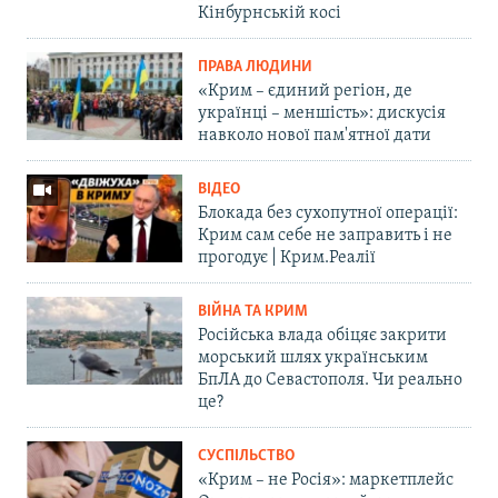
Кінбурнській косі
ПРАВА ЛЮДИНИ
«Крим – єдиний регіон, де
українці – меншість»: дискусія
навколо нової пам'ятної дати
ВІДЕО
Блокада без сухопутної операції:
Крим сам себе не заправить і не
прогодує | Крим.Реалії
ВІЙНА ТА КРИМ
Російська влада обіцяє закрити
морський шлях українським
БпЛА до Севастополя. Чи реально
це?
СУСПІЛЬСТВО
«Крим – не Росія»: маркетплейс