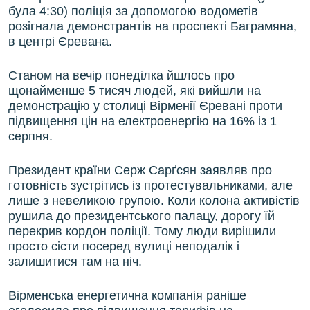
була 4:30) поліція за допомогою водометів
розігнала демонстрантів на проспекті Баграмяна,
в центрі Єревана.
Станом на вечір понеділка йшлось про
щонайменше 5 тисяч людей, які вийшли на
демонстрацію у столиці Вірменії Єревані проти
підвищення цін на електроенергію на 16% із 1
серпня.
Президент країни Серж Сарґсян заявляв про
готовність зустрітись із протестувальниками, але
лише з невеликою групою. Коли колона активістів
рушила до президентського палацу, дорогу їй
перекрив кордон поліції. Тому люди вирішили
просто сісти посеред вулиці неподалік і
залишитися там на ніч.
Вірменська енергетична компанія раніше