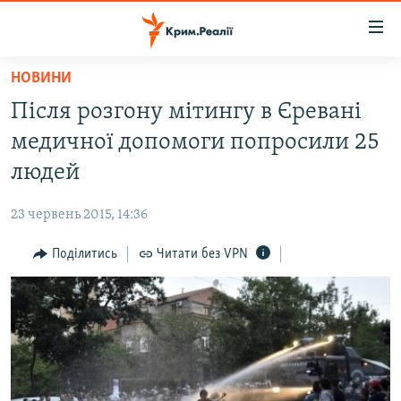
Доступність
посилання
Перейти
НОВИНИ
до
НОВИНИ
Після розгону мітингу в Єревані
основного
ВОДА.КРИМ
матеріалу
медичної допомоги попросили 25
ВІДЕО ТА ФОТО
Перейти
людей
до
ПОЛІТИКА
основної
23 червень 2015, 14:36
БЛОГИ
навігації
Перейти
Поділитись
Читати без VPN
ПОГЛЯД
до
ІНТЕРВ'Ю
пошуку
ВСЕ ЗА ДЕНЬ
СПЕЦПРОЕКТИ
ЯК ОБІЙТИ БЛОКУВАННЯ
ДЕПОРТАЦІЯ