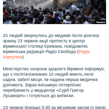
ВІДЕОУРОКИ «ELIFBE»
Русский
СВІДЧЕННЯ ОКУПАЦІЇ
Qırımtatar
УКРАЇНСЬКА ПРОБЛЕМА КРИМУ
ДОЛУЧАЙСЯ!
ІНФОГРАФІКА
25 людей звернулись до медиків після розгону
зранку 23 червня акції протесту в центрі
вірменської столиці Єревана, повідомляє
вірменська редакція Радіо Свобода (
Радіо
Усі сайти RFE/RL
Азатутюн
).
Міністерство охорони здоров’я Вірменії інформує,
що з госпіталізованих 10 людей мають легкі
садна, забиті місця, їм надана перша медична
допомога. Зараз восьмеро потерпілих
перебувають у медцентрі «Сурб Григор
Лусаворіч» і готуються до виписки.
23 червня близько 5:30 за місцевим часом (у Києві