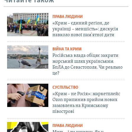
Читайте також
ПРАВА ЛЮДИНИ
«Крим – єдиний регіон, де
українці – меншість»: дискусія
навколо нової пам'ятної дати
ВІЙНА ТА КРИМ
Російська влада обіцяє закрити
морський шлях українським
БпЛА до Севастополя. Чи реально
це?
СУСПІЛЬСТВО
«Крим – не Росія»: маркетплейс
Ozon припинив прийом нових
замовлень на Кримському
півострові
ПРАВА ЛЮДИНИ