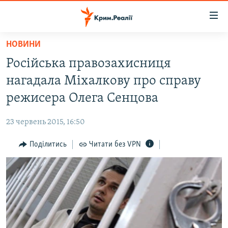
Доступність
посилання
Перейти
НОВИНИ
до
НОВИНИ
Російська правозахисниця
основного
ВОДА.КРИМ
матеріалу
нагадала Міхалкову про справу
ВІДЕО ТА ФОТО
Перейти
режисера Олега Сенцова
до
ПОЛІТИКА
основної
23 червень 2015, 16:50
БЛОГИ
навігації
Перейти
Поділитись
Читати без VPN
ПОГЛЯД
до
ІНТЕРВ'Ю
пошуку
ВСЕ ЗА ДЕНЬ
СПЕЦПРОЕКТИ
ЯК ОБІЙТИ БЛОКУВАННЯ
ДЕПОРТАЦІЯ