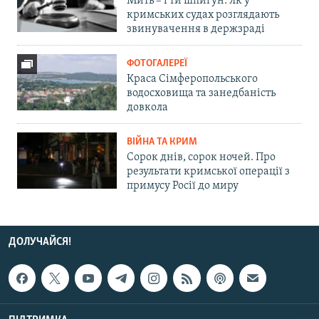
Мить – і ти шпигун. Як у
кримських судах розглядають
звинувачення в держзраді
ФОТОГАЛЕРЕЇ
Краса Сімферопольського
водосховища та занедбаність
довкола
ВІЙНА ТА КРИМ
Сорок днів, сорок ночей. Про
результати кримської операції з
примусу Росії до миру
ДОЛУЧАЙСЯ!