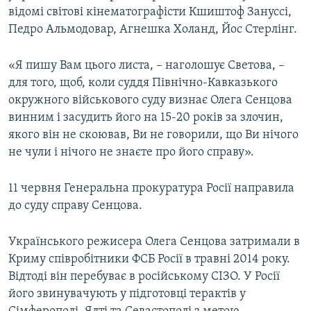
відомі світові кінематографісти Кшиштоф Зануссі,
Педро Альмодовар, Агнешка Холанд, Йос Стерлінг.
«Я пишу Вам цього листа, – наголошує Светова, –
для того, щоб, коли суддя Північно-Кавказького
окружного військового суду визнає Олега Сенцова
винним і засудить його на 15-20 років за злочин,
якого він не скоював, Ви не говорили, що Ви нічого
не чули і нічого не знаєте про його справу».
11 червня Генеральна прокуратура Росії направила
до суду справу Сенцова.
Українського режисера Олега Сенцова затримали в
Криму співробітники ФСБ Росії в травні 2014 року.
Відтоді він перебуває в російському СІЗО. У Росії
його звинувачують у підготовці терактів у