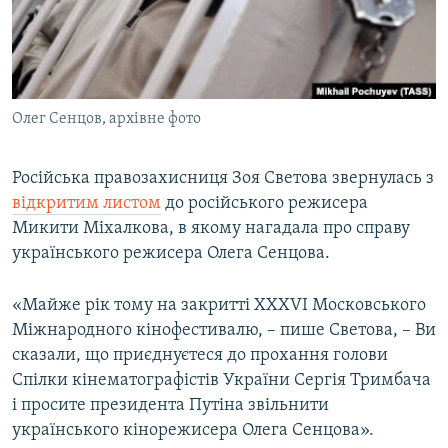
ВІДЕОУРОКИ «ELIFBE»
Русский
СВІДЧЕННЯ ОКУПАЦІЇ
Qırımtatar
УКРАЇНСЬКА ПРОБЛЕМА КРИМУ
Олег Сенцов, архівне фото
ДОЛУЧАЙСЯ!
ІНФОГРАФІКА
Російська правозахисниця Зоя Светова звернулась з
відкритим листом
до російського режисера
Усі сайти RFE/RL
Микити Міхалкова, в якому нагадала про справу
українського режисера Олега Сенцова.
«Майже рік тому на закритті XXXVI Московського
Міжнародного кінофестивалю, – пише Светова, – Ви
сказали, що приєднуєтеся до прохання голови
Спілки кінематографістів України Сергія Тримбача
і просите президента Путіна звільнити
українського кінорежисера Олега Сенцова».