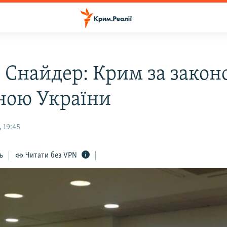
і Снайдер: Крим за закон
ною України
 19:45
ь
Читати без VPN