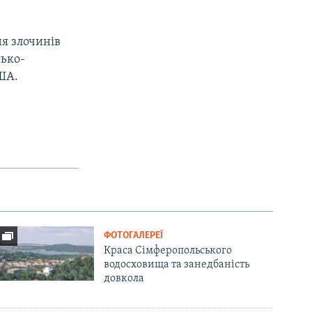
я злочинів
сько-
ША.
ФОТОГАЛЕРЕЇ
Краса Сімферопольського
водосховища та занедбаність
довкола