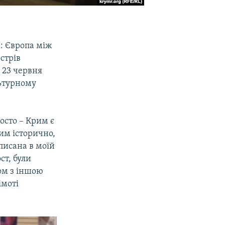
: Європа між
стрів
 23 червня
льтурному
осто – Крим є
им історично,
писана в моїй
ст, були
ом з іншою
імоті