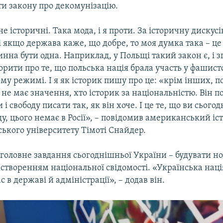
ти закону про декомунізацію.
не історичні. Така мода, і я проти. За історичну дискус
 і якщо держава каже, що добре, то моя думка така – це
овинна бути одна. Наприклад, у Польщі такий закон є, і з
рити про те, що польська нація брала участь у фашист
у режимі. І я як історик пишу про це: «крім інших, п
 не має значення, хто історик за національністю. Він 
і свободу писати так, як він хоче. І це те, що ви сьогод
ду, цього немає в Росії», – повідомив американський іс
ького університету Тімоті Снайдер.
 головне завдання сьогоднішньої України – будувати но
створенням національної свідомості. «Українська нація
с в державі й адміністрації», – додав він.