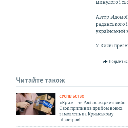
минулого і сь
Автор відомо
радянського і
український 
У Києві през
Поділитис
Читайте також
СУСПІЛЬСТВО
«Крим – не Росія»: маркетплейс
Ozon припинив прийом нових
замовлень на Кримському
півострові