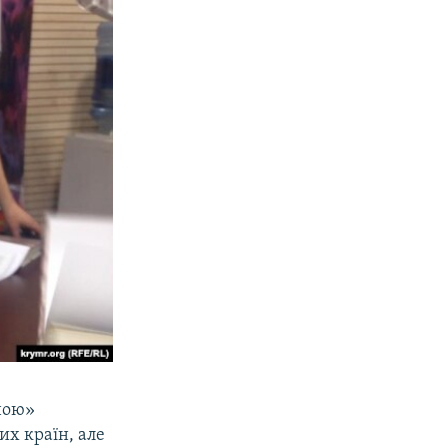
чною»
их країн, але