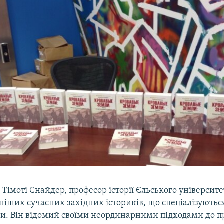
імоті Снайдер, професор історії Єльського університет
іших сучасних західних істориків, що спеціалізуютьс
пи. Він відомий своїми неординарними підходами до 