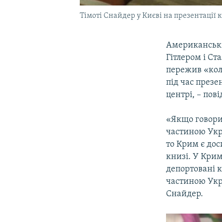
Тімоті Снайдер у Києві на презентації 
Американськи
Гітлером і Ст
пережив «кол
під час презе
центрі, – по
«Якщо говорит
частиною Укра
то Крим є дос
книзі. У Крим
депортовані 
частиною Укра
Снайдер.