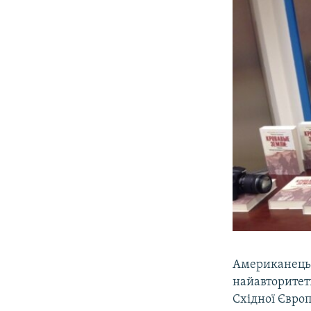
Американець Т
найавторитетн
Східної Євро