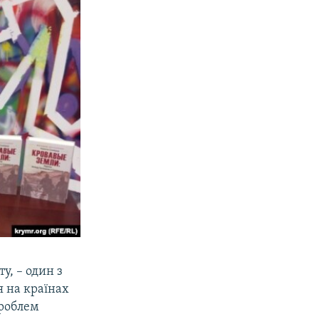
у, – один з
я на країнах
проблем