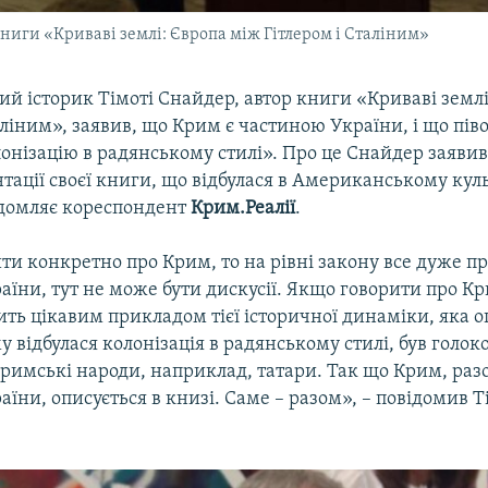
книги «Криваві землі: Європа між Гітлером і Сталіним»
й історик Тімоті Снайдер, автор книги «Криваві землі
аліним», заявив, що Крим є частиною України, і що піво
онізацію в радянському стилі». Про це Снайдер заявив
нтації своєї книги, що відбулася в Американському ку
відомляє кореспондент
Крим.Реалії
.
и конкретно про Крим, то на рівні закону все дуже пр
їни, тут не може бути дискусії. Якщо говорити про Кр
ить цікавим прикладом тієї історичної динаміки, яка о
у відбулася колонізація в радянському стилі, був голоко
кримські народи, наприклад, татари. Так що Крим, раз
їни, описується в книзі. Саме – разом», – повідомив Т