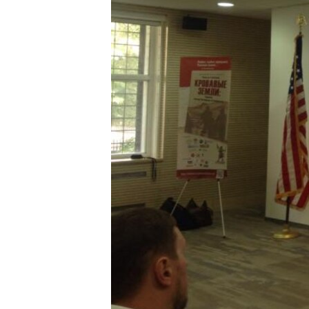
ВІДЕОУРОКИ «ELIFBE»
СВІДЧЕННЯ ОКУПАЦІЇ
УКРАЇНСЬКА ПРОБЛЕМА КРИМУ
ІНФОГРАФІКА