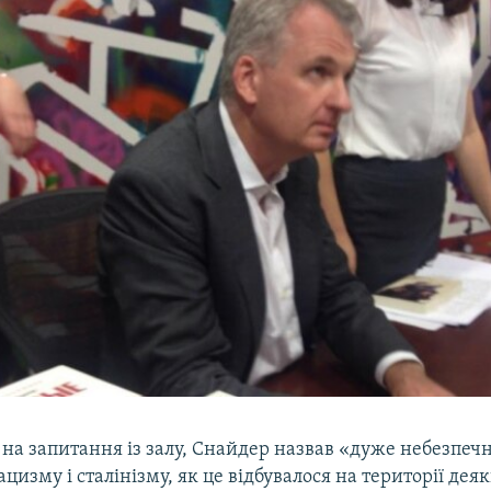
 на запитання із залу, Снайдер назвав «дуже небезпе
цизму і сталінізму, як це відбувалося на території деяк