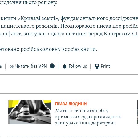
огодення цього регіону.
ї книги «Криваві землі», фундаментального дослідженн
 нацистського режимів. Неодноразово писав про росій
конфлікт, виступав з цього питання перед Конгресом С
ентовано російськомовну версію книги.
ь
Читати без VPN
Follow us
Print
ПРАВА ЛЮДИНИ
Мить – і ти шпигун. Як у
кримських судах розглядають
звинувачення в держзраді