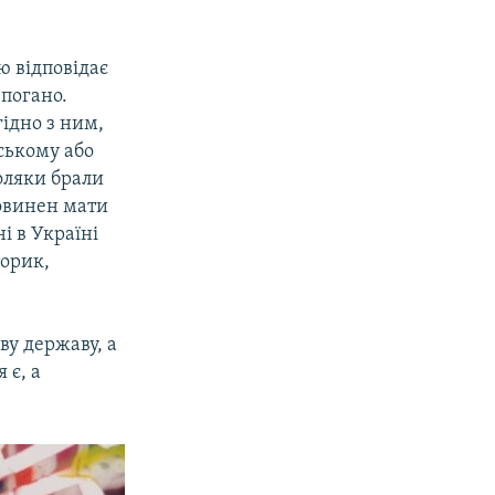
ію відповідає
 погано.
гідно з ним,
ському або
оляки брали
повинен мати
ні в Україні
торик,
ву державу, а
 є, а