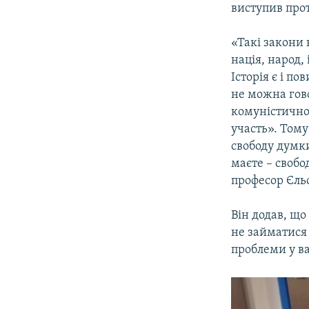
виступив про
«Такі закони 
нація, народ,
Історія є і п
не можна гово
комуністичном
участь». Тому
свободу думки 
маєте – свобо
професор Єльс
Він додав, що
не займатися 
проблеми у ва