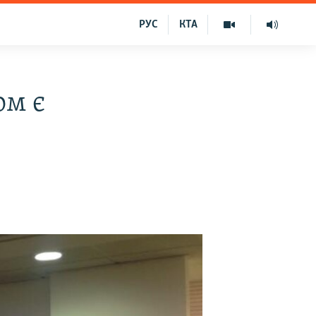
РУС
КТА
ом є