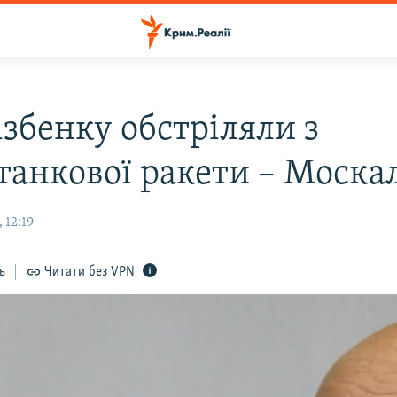
ізбенку обстріляли з
танкової ракети – Моска
 12:19
ь
Читати без VPN