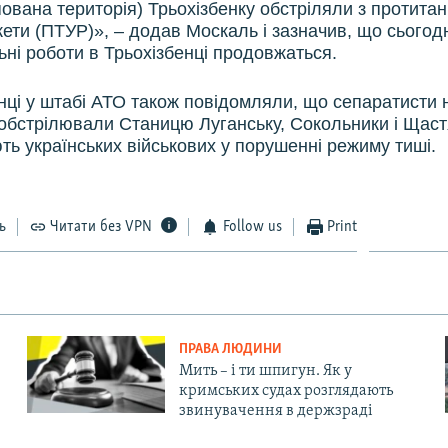
ована територія) Трьохізбенку обстріляли з протитан
кети (ПТУР)», – додав Москаль і зазначив, що сьогод
ні роботи в Трьохізбенці продовжаться.
нці у штабі АТО також повідомляли, що сепаратисти 
 обстрілювали Станицю Луганську, Сокольники і Щаст
ть українських військових у порушенні режиму тиші.
ь
Читати без VPN
Follow us
Print
ПРАВА ЛЮДИНИ
Мить – і ти шпигун. Як у
кримських судах розглядають
звинувачення в держзраді