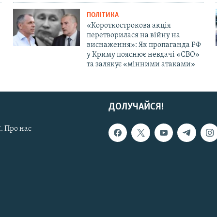
ПОЛІТИКА
«Короткострокова акція
перетворилася на війну на
виснаження»: Як пропаганда РФ
у Криму пояснює невдачі «СВО»
та залякує «мінними атаками»
ДОЛУЧАЙСЯ!
. Про нас