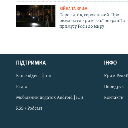
ВІЙНА ТА КРИМ
Сорок днів, сорок ночей. Про
результати кримської операції з
примусу Росії до миру
Русский
ПІДТРИМКА
ІНФО
Qırımtatar
Ваше відео і фото
Крим.Реалії
ДОЛУЧАЙСЯ!
Радіо
Передрук
Мобільний додаток Android | iOS
Контакти
RSS / Podcast
Усі сайти RFE/RL