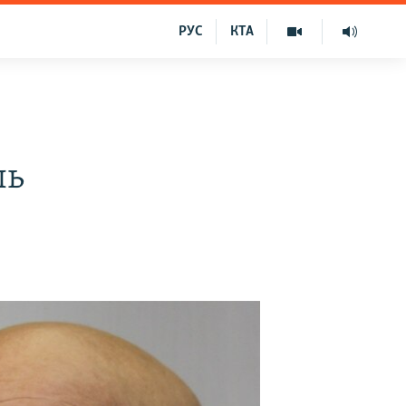
РУС
КТА
ль