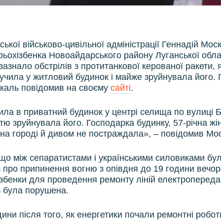
ської військово-цивільної адміністрації Геннадій Мос
ьохізбенка Новоайдарського району Луганської обла
азнало обстрілів з протитанкової керованої ракети, 
лучила у житловий будинок і майже зруйнувала його. 
каль повідомив на своєму
сайті
.
ила в приватний будинок у центрі селища по вулиці Б
тю зруйнувала його. Господарка будинку, 57-річна жін
на городі й дивом не постраждала», – повідомив Мо
 що між сепаратистами і українськими силовиками бу
 про припинення вогню з опівдня до 19 години вечор
ізбенки для проведення ремонту ліній електропереда
 була порушена.
ини після того, як енергетики почали ремонтні роботи