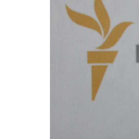
ВІДЕОУРОКИ «ELIFBE»
СВІДЧЕННЯ ОКУПАЦІЇ
УКРАЇНСЬКА ПРОБЛЕМА КРИМУ
ІНФОГРАФІКА