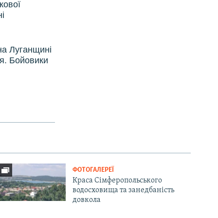
кової
ні
на Луганщині
я. Бойовики
ФОТОГАЛЕРЕЇ
Краса Сімферопольського
водосховища та занедбаність
довкола