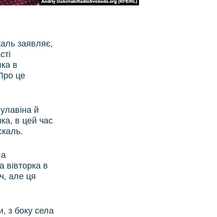
каль заявляє,
сті
яка в
Про це
улавіна й
ка, в цей час
скаль.
ла
а вівторка в
ч, але ця
, з боку села