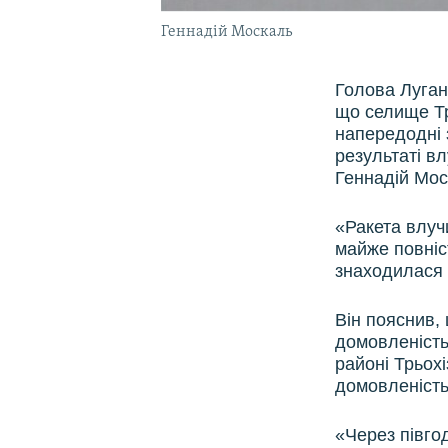
Геннадій Москаль
Голова Луган
що селище Тр
напередодні з
результаті в
Геннадій Мос
«Ракета влуч
майже повніс
знаходилася 
Він пояснив,
домовленість
районі Трьох
домовленість
«Через півгод