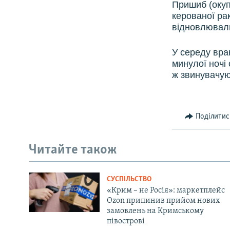
Пришиб (окуп
керованої ра
відновлюваль
У середу вра
минулої ночі
ж звинувачую
Поділитис
Читайте також
СУСПІЛЬСТВО
«Крим – не Росія»: маркетплейс
Ozon припинив прийом нових
замовлень на Кримському
півострові