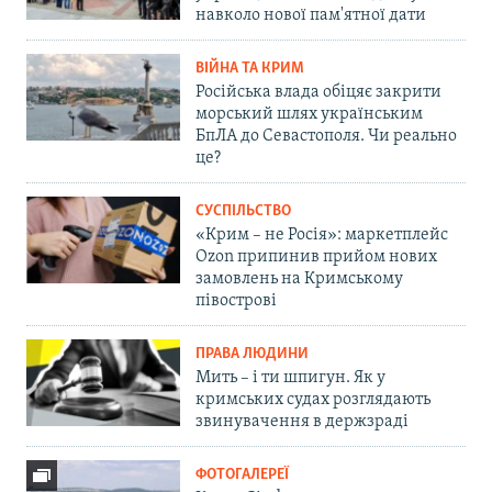
навколо нової пам'ятної дати
ВІЙНА ТА КРИМ
Російська влада обіцяє закрити
морський шлях українським
БпЛА до Севастополя. Чи реально
це?
СУСПІЛЬСТВО
«Крим – не Росія»: маркетплейс
Ozon припинив прийом нових
замовлень на Кримському
півострові
ПРАВА ЛЮДИНИ
Мить – і ти шпигун. Як у
кримських судах розглядають
звинувачення в держзраді
ФОТОГАЛЕРЕЇ