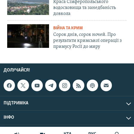
Краса Сімферопольського
водосховища та занедбаність
довкола
ВІЙНА ТА КРИМ
Сорок днів, сорок ночей. Про
результати кримської операції з
примусу Росії до миру
ДОЛУЧАЙСЯ!
ПІДТРИМКА
ІНФО
© Крим.Реалії, 2026 | Усі права застережено.