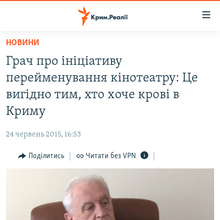
Доступність
посилання
Перейти
НОВИНИ
до
НОВИНИ
Грач про ініціативу
основного
ВОДА.КРИМ
матеріалу
перейменування кінотеатру: Це
ВІДЕО ТА ФОТО
Перейти
вигідно тим, хто хоче крові в
до
ПОЛІТИКА
Криму
основної
БЛОГИ
навігації
24 червень 2015, 16:53
Перейти
ПОГЛЯД
до
Поділитись
Читати без VPN
ІНТЕРВ'Ю
пошуку
ВСЕ ЗА ДЕНЬ
СПЕЦПРОЕКТИ
ЯК ОБІЙТИ БЛОКУВАННЯ
ДЕПОРТАЦІЯ