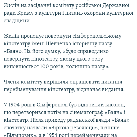
Жилін на засіданні комітету російської Державної
ради Криму з культури і питань охорони культурної
спадщини.
Жилін пропонує повернути сімферопольському
кінотеатру імені Шевченка історичну назву –
«Баян». На його думку, «буде справедливо
повернути кінотеатру, якому цього року
виповнюється 100 років, колишню назву».
Члени комітету вирішили опрацювати питання
перейменування кінотеатру, відзначає видання.
У 1904 році в Сімферополі був відкритий ілюзіон,
що перетворився потім на сінематограф «Баян» і
кінотеатр. Після приходу радянської влади «Баян»
спочатку назвали «Зіркою революції», пізніше –
«Більшовик», а в 1954 році перейменували на