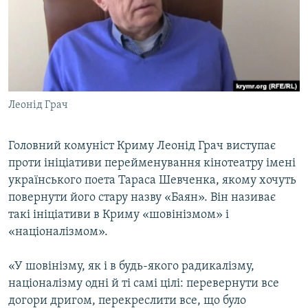
ВІДЕОУРОКИ «ELIFBE»
Русский
СВІДЧЕННЯ ОКУПАЦІЇ
Qırımtatar
УКРАЇНСЬКА ПРОБЛЕМА КРИМУ
ДОЛУЧАЙСЯ!
ІНФОГРАФІКА
Леонід Грач
Головний комуніст Криму Леонід Грач виступає
Усі сайти RFE/RL
проти ініціативи перейменування кінотеатру імені
українського поета Тараса Шевченка, якому хочуть
повернути його стару назву «Баян». Він називає
такі ініціативи в Криму «шовінізмом» і
«націоналізмом».
«У шовінізму, як і в будь-якого радикалізму,
націоналізму одні й ті самі цілі: перевернути все
догори дригом, перекреслити все, що було