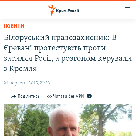
Доступність
посилання
Перейти
НОВИНИ
до
НОВИНИ
Білоруський правозахисник: В
основного
ВОДА.КРИМ
матеріалу
Єревані протестують проти
ВІДЕО ТА ФОТО
Перейти
засилля Росії, а розгоном керували
до
ПОЛІТИКА
з Кремля
основної
БЛОГИ
навігації
24 червень 2015, 21:33
Перейти
ПОГЛЯД
до
Поділитись
Читати без VPN
ІНТЕРВ'Ю
пошуку
ВСЕ ЗА ДЕНЬ
СПЕЦПРОЕКТИ
ЯК ОБІЙТИ БЛОКУВАННЯ
ДЕПОРТАЦІЯ