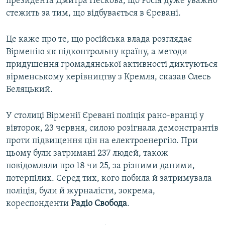
президента Дмитра Пескова, що Росія дуже уважно
стежить за тим, що відбувається в Єревані.
Це каже про те, що російська влада розглядає
Вірменію як підконтрольну країну, а методи
придушення громадянської активності диктуються
вірменському керівництву з Кремля, сказав Олесь
Беляцький.
У столиці Вірменії Єревані поліція рано-вранці у
вівторок, 23 червня, силою розігнала демонстрантів
проти підвищення цін на електроенергію. При
цьому були затримані 237 людей, також
повідомляли про 18 чи 25, за різними даними,
потерпілих. Серед тих, кого побила й затримувала
поліція, були й журналісти, зокрема,
кореспонденти
Радіо Свобода
.