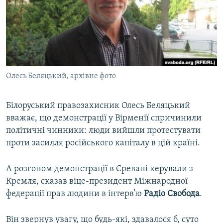
ВІДЕОУРОКИ «ELIFBE»
Русский
СВІДЧЕННЯ ОКУПАЦІЇ
Qırımtatar
УКРАЇНСЬКА ПРОБЛЕМА КРИМУ
ДОЛУЧАЙСЯ!
ІНФОГРАФІКА
Олесь Беляцький, архівне фото
Білоруський правозахисник Олесь Беляцький
Усі сайти RFE/RL
вважає, що демонстрації у Вірменії спричинили
політичні чинники: люди вийшли протестувати
проти засилля російського капіталу в цій країні.
А розгоном демонстрації в Єревані керували з
Кремля, сказав віце-президент Міжнародної
федерації прав людини в інтерв’ю
Радіо Свобода
.
Він звернув увагу, що будь-які, здавалося б, суто