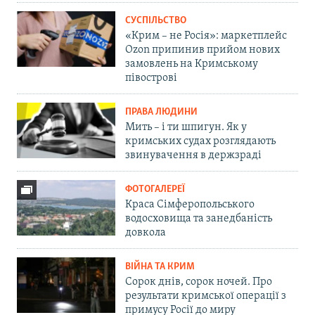
СУСПІЛЬСТВО
«Крим – не Росія»: маркетплейс
Ozon припинив прийом нових
замовлень на Кримському
півострові
ПРАВА ЛЮДИНИ
Мить – і ти шпигун. Як у
кримських судах розглядають
звинувачення в держзраді
ФОТОГАЛЕРЕЇ
Краса Сімферопольського
водосховища та занедбаність
довкола
ВІЙНА ТА КРИМ
Сорок днів, сорок ночей. Про
результати кримської операції з
примусу Росії до миру