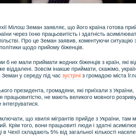
хії Мілош Земан заявляє, що його країна готова при
раїни через їхню працьовитість і здатність асимілюва
пільстві. Про це Земан заявив, коментуючи ситуацію
політики щодо прийому біженців.
и б не мали приймати жодних біженців з країн, які ві
е віддалені. Зовсім інакше приймати, скажімо, україн
 Земан у середу під час
зустрічі
з громадою міста Їгл
кого президента, громадяни, які приїхали з України,
я працьовитістю, не мають великого мовного розриву
 інтегруватися.
ключати, що хвиля мігрантів прийде з України, там 
ий. Крім того, вони працьовиті люди і здатні асиміл
 в Чехії складають 5% від загальної кількості населе