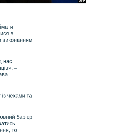
ймати
тися в
 з виконанням
д нас
ців», –
ава.
 із чехами та
мовний бар’єр
юватись…
ння, то