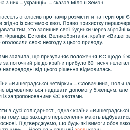
а з них – українці», – сказав Мілош Земан.
юссель оголосив про намір розмістити на території 
ів згідно із системою квот. Право прихистку першочер
авати тим, хто залишив свої будинки через збройні к
ах. Франція, Естонія, Великобританія, країни «Вишегр
е оголосили свою незгоду з цього приводу.
ми заявила, що призупиняє положення ЄС щодо біж
е за поточний рік до країни прибуло 60 тисяч нелега
ле напередодні від цього рішення відмовилась.
раїни «Вишеградської четвірки» – Словаччина, Польщ
не відмовляються надавати допомогу біженцям, але 
 із запропонованими ЄС квотами.
яти в дусі солідарності, однак країни «Вишеградської
на тому, що заходи з переселення мають відбуватис
 основі. Підтверджуємо, що будь-які вимоги обов’язк
нятними», – йдеться у спільній
заяві
країн.