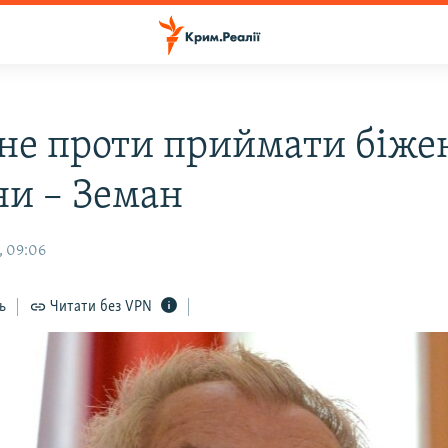
 не проти приймати біжен
ни – Земан
, 09:06
ь
Читати без VPN