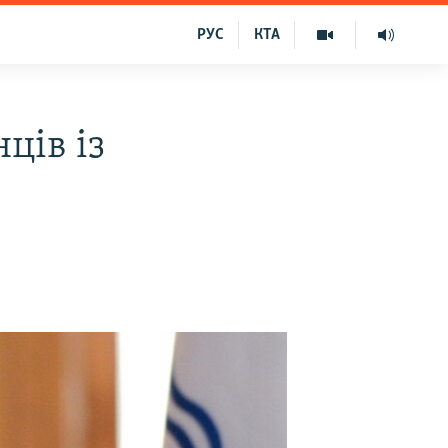
РУС
КТА
ців із