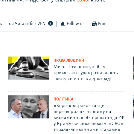
ь
Читати без VPN
Follow us
Print
ПРАВА ЛЮДИНИ
Мить – і ти шпигун. Як у
кримських судах розглядають
звинувачення в держзраді
ПОЛІТИКА
«Короткострокова акція
перетворилася на війну на
виснаження»: Як пропаганда РФ
у Криму пояснює невдачі «СВО»
та залякує «мінними атаками»