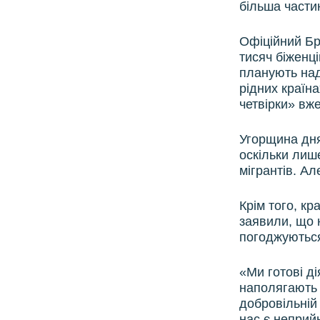
більша частин
Офіційний Бр
тисяч біженц
планують над
рідних країн
четвірки» вж
Угорщина дня
оскільки лиш
мігрантів. А
Крім того, к
заявили, що 
погоджуються
«Ми готові ді
наполягають 
добровільній
нас є неприй