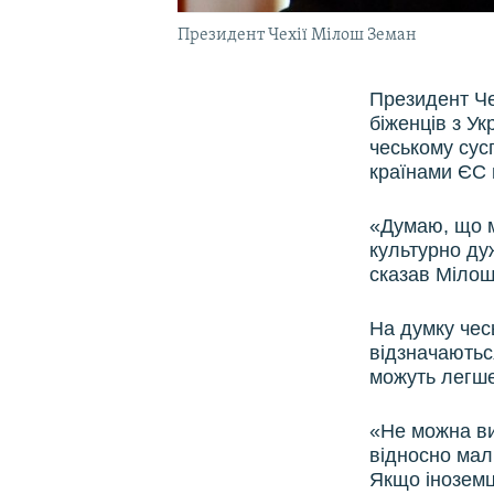
Президент Чехії Мілош Земан
Президент Че
біженців з Ук
чеському сус
країнами ЄС 
«Думаю, що м
культурно дуж
сказав Мілош
На думку чесь
відзначаютьс
можуть легше
«Не можна ви
відносно мал
Якщо іноземці