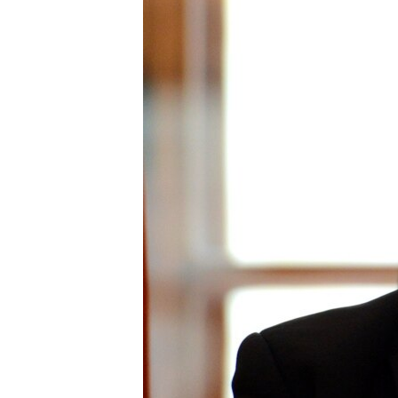
ВІДЕОУРОКИ «ELIFBE»
СВІДЧЕННЯ ОКУПАЦІЇ
УКРАЇНСЬКА ПРОБЛЕМА КРИМУ
ІНФОГРАФІКА