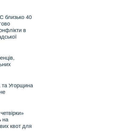
ЄС близько 40
гово
онфлікти в
адської
енців,
льних
а та Угорщина
не
 четвірки»
ь на
ових квот для