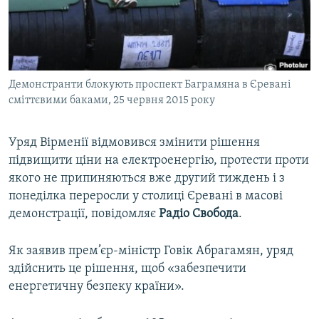
ВІДЕОУРОКИ «ELIFBE»
Русский
СВІДЧЕННЯ ОКУПАЦІЇ
Qırımtatar
УКРАЇНСЬКА ПРОБЛЕМА КРИМУ
Демонстранти блокують проспект Баграмяна в Єревані
ДОЛУЧАЙСЯ!
ІНФОГРАФІКА
сміттєвими баками, 25 червня 2015 року
Уряд Вірменії відмовився змінити рішення
Усі сайти RFE/RL
підвищити ціни на електроенергію, протести проти
якого не припиняються вже другий тиждень і з
понеділка переросли у столиці Єревані в масові
демонстрації, повідомляє
Радіо Свобода
.
Як заявив прем’єр-міністр Говік Абрагамян, уряд
здійснить це рішення, щоб «забезпечити
енергетичну безпеку країни».