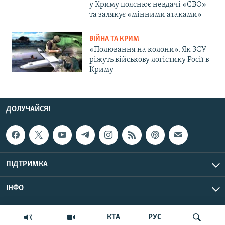
у Криму пояснює невдачі «СВО»
та залякує «мінними атаками»
ВІЙНА ТА КРИМ
«Полювання на колони». Як ЗСУ
ріжуть військову логістику Росії в
Криму
ДОЛУЧАЙСЯ!
ПІДТРИМКА
ІНФО
© Крим.Реалії, 2026 | Усі права застережено.
КТА
РУС