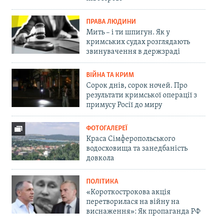
ПРАВА ЛЮДИНИ
Мить – і ти шпигун. Як у
кримських судах розглядають
звинувачення в держзраді
ВІЙНА ТА КРИМ
Сорок днів, сорок ночей. Про
результати кримської операції з
примусу Росії до миру
ФОТОГАЛЕРЕЇ
Краса Сімферопольського
водосховища та занедбаність
довкола
ПОЛІТИКА
«Короткострокова акція
перетворилася на війну на
виснаження»: Як пропаганда РФ