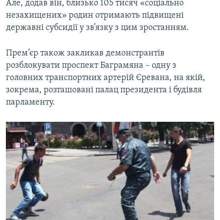
Але, додав він, близько 105 тисяч «соціально
незахищених» родин отримають підвищені
державні субсидії у зв’язку з цим зростанням.
Прем’єр також закликав демонстрантів
розблокувати проспект Баграмяна – одну з
головних транспортних артерій Єревана, на якій,
зокрема, розташовані палац президента і будівля
парламенту.