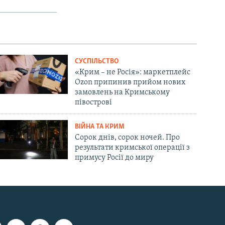
СУСПІЛЬСТВО
«Крим – не Росія»: маркетплейс
Ozon припинив прийом нових
замовлень на Кримському
півострові
ВІЙНА ТА КРИМ
Сорок днів, сорок ночей. Про
результати кримської операції з
примусу Росії до миру