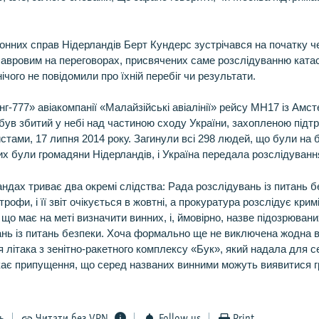
донних справ Нідерландів Берт Кундерс зустрічався на початку ч
 Лавровим на переговорах, присвячених саме розслідуванню ката
ічого не повідомили про їхній перебіг чи результати.
нг-777» авіакомпанії «Малайзійські авіалінії» рейсу MH17 із Амс
ув збитий у небі над частиною сходу України, захопленою під
стами, 17 липня 2014 року. Загинули всі 298 людей, що були на 
них були громадяни Нідерландів, і Україна передала розслідування
андах триває два окремі слідства: Рада розслідувань із питань 
рофи, і її звіт очікується в жовтні, а прокуратура розслідує кри
що має на меті визначити винних, і, ймовірно, назве підозрюваних
нь із питань безпеки. Хоча формально ще не виключена жодна в
 літака з зенітно-ракетного комплексу «Бук», який надала для с
кає припущення, що серед названих винними можуть виявитися г