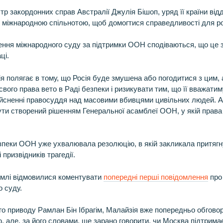
тр закордонних справ Австралії Джулія Бішоп, уряд її країни відд
 міжнародною спільнотою, щоб домогтися справедливості для р
рення міжнародного суду за підтримки ООН сподіваються, що це
ці.
ія полягає в тому, що Росія буде змушена або погодитися з цим,
свого права вето в Раді безпеки і ризикувати тим, що її вважати
йсненні правосуддя над масовими вбивцями цивільних людей. Ал
ути створений рішенням Генеральної асамблеї ООН, у якій права в
зпеки ООН уже ухвалювала резолюцію, в якій закликала притягн
 призвідників трагедії.
емлі відмовилися коментувати
попередні перші повідомлення
про
о суду.
ого приводу Рамлан Бін Ібрагім, Малайзія вже попередньо обгов
ю, але, за його словами, ще зарано говорити, чи Москва підтрима