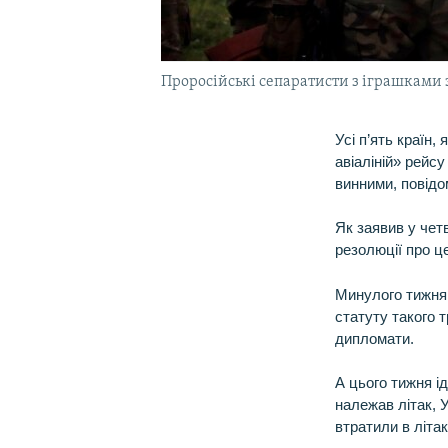
Проросійські сепаратисти з іграшками з
Усі п’ять країн
авіаліній» рейс
винними, повідо
Як заявив у чет
резолюції про ц
Минулого тижня
статуту такого 
дипломати.
А цього тижня ід
належав літак, У
втратили в літа