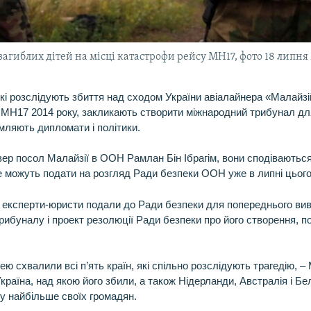
агиблих дітей на місці катастрофи рейсу MH17, фото 18 липня
, які розслідують збиття над сходом України авіалайнера «Малайз
у MH17 2014 року, закликають створити міжнародний трибунал дл
мляють дипломати і політики.
вер посол Малайзії в ООН Рамлан Бін Ібрагім, вони сподіваються
е можуть подати на розгляд Ради безпеки ООН уже в липні цього
 експерти-юристи подали до Ради безпеки для попереднього вив
трибуналу і проект резолюції Ради безпеки про його створення, 
ею схвалили всі п’ять країн, які спільно розслідують трагедію, – 
країна, над якою його збили, а також Нідерланди, Австралія і Бель
ку найбільше своїх громадян.