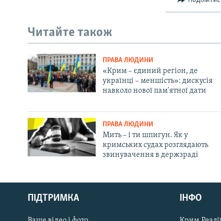
Поділитис
Читайте також
ПРАВА ЛЮДИНИ
«Крим – єдиний регіон, де
українці – меншість»: дискусія
навколо нової пам'ятної дати
ПРАВА ЛЮДИНИ
Мить – і ти шпигун. Як у
кримських судах розглядають
звинувачення в держзраді
Русский
ПІДТРИМКА
ІНФО
Qırımtatar
Ваше відео і фото
Крим.Реалії