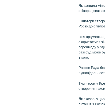
Як заявила мініс
співпрацювати з
Ініціатори ство
Росію до співпра
Їхня аргументац
скористатися зі 
перешкоду у зді
разі суд може б
в кого.
Раніше Рада бе
відповідальності
Тим часом у Кр
створення таког
Як сказав із ць
питання з Росіє