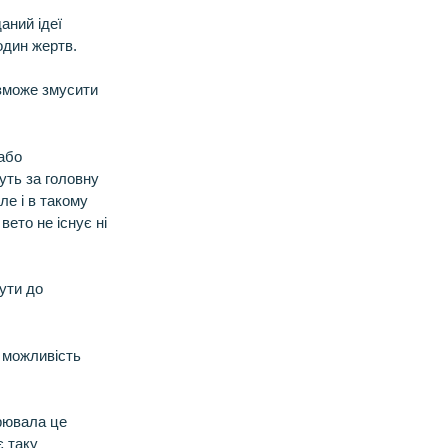
аний ідеї
один жертв.
 зможе змусити
 або
муть за головну
е і в такому
ето не існує ні
ути до
 можливість
орювала це
є таку