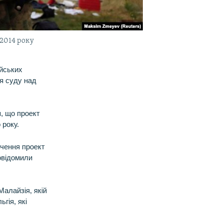
 2014 року
ійських
я суду над
, що проект
 року.
чення проект
повідомили
Малайзія, якій
гія, які