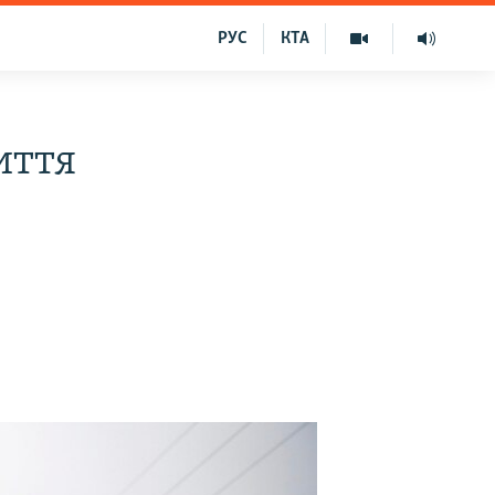
РУС
КТА
иття