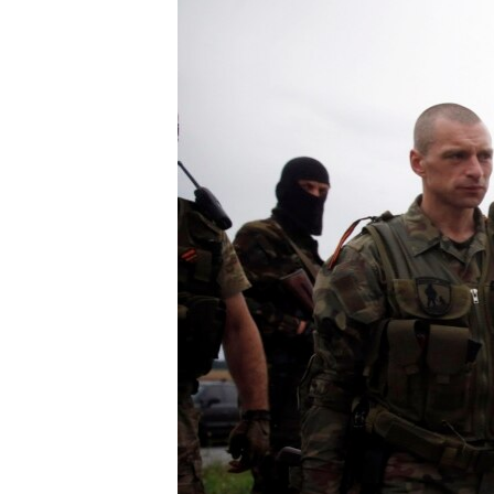
ВІДЕОУРОКИ «ELIFBE»
СВІДЧЕННЯ ОКУПАЦІЇ
УКРАЇНСЬКА ПРОБЛЕМА КРИМУ
ІНФОГРАФІКА