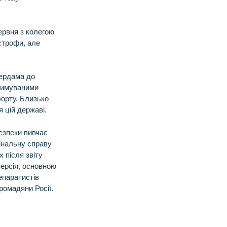
ервня з колегою
строфи, але
тердама до
тримуваними
борту. Близько
 цій державі.
безпеки вивчає
мінальну справу
 після звіту
ерсія, основною
епаратистів
ромадяни Росії.