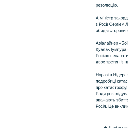
резолюцію.
А міністр закор
з Росії Сергієм
обидві сторони н
Авіалайнер «Бої
Куала-Лумпура б
Росією сепарати
двох третин із 
Наразі в Нідерл
подробиці катаст
про катастрофу, 
Ради розслідува
вважають збиття
Росія. Це викли