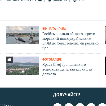
ь
Читати без VPN
Follow us
Print
ВІЙНА ТА КРИМ
Російська влада обіцяє закрити
морський шлях українським
БпЛА до Севастополя. Чи реально
це?
ФОТОГАЛЕРЕЇ
Краса Сімферопольського
водосховища та занедбаність
довкола
ДОЛУЧАЙСЯ!
. Про нас