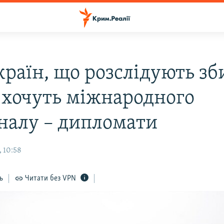
країн, що розслідують зб
 хочуть міжнародного
налу – дипломати
, 10:58
ь
Читати без VPN