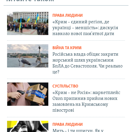
ПРАВА ЛЮДИНИ
«Крим – єдиний регіон, де
українці – меншість»: дискусія
навколо нової пам'ятної дати
ВІЙНА ТА КРИМ
Російська влада обіцяє закрити
морський шлях українським
БпЛА до Севастополя. Чи реально
це?
СУСПІЛЬСТВО
«Крим – не Росія»: маркетплейс
Ozon припинив прийом нових
замовлень на Кримському
півострові
ПРАВА ЛЮДИНИ
Мить – і ти шпигун. Як у