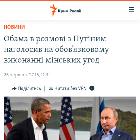
Доступність
посилання
Перейти
НОВИНИ
до
НОВИНИ
Обама в розмові з Путіним
основного
ВОДА.КРИМ
матеріалу
наголосив на обов’язковому
ВІДЕО ТА ФОТО
Перейти
виконанні мінських угод
до
ПОЛІТИКА
основної
26 червень 2015, 11:44
БЛОГИ
навігації
Перейти
Поділитись
Читати без VPN
ПОГЛЯД
до
ІНТЕРВ'Ю
пошуку
ВСЕ ЗА ДЕНЬ
СПЕЦПРОЕКТИ
ЯК ОБІЙТИ БЛОКУВАННЯ
ДЕПОРТАЦІЯ