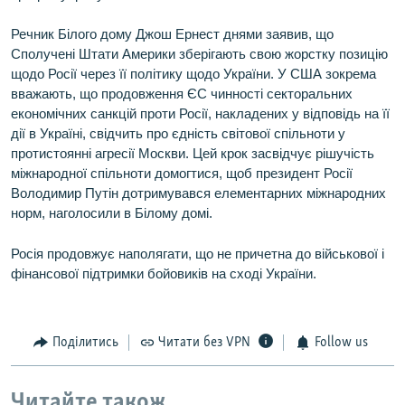
Речник Білого дому Джош Ернест днями заявив, що
Сполучені Штати Америки зберігають свою жорстку позицію
щодо Росії через її політику щодо України. У США зокрема
вважають, що продовження ЄС чинності секторальних
економічних санкцій проти Росії, накладених у відповідь на її
дії в Україні, свідчить про єдність світової спільноти у
протистоянні агресії Москви. Цей крок засвідчує рішучість
міжнародної спільноти домогтися, щоб президент Росії
Володимир Путін дотримувався елементарних міжнародних
норм, наголосили в Білому домі.
Росія продовжує наполягати, що не причетна до військової і
фінансової підтримки бойовиків на сході України.
Поділитись
Читати без VPN
Follow us
Читайте також