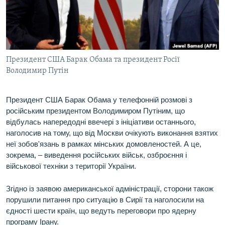
ВІДЕОУРОКИ «ELIFBE»
Русский
СВІДЧЕННЯ ОКУПАЦІЇ
Qırımtatar
УКРАЇНСЬКА ПРОБЛЕМА КРИМУ
Президент США Барак Обама та президент Росії
ДОЛУЧАЙСЯ!
ІНФОГРАФІКА
Володимир Путін
Президент США Барак Обама у телефонній розмові з
Усі сайти RFE/RL
російським президентом Володимиром Путіним, що
відбулась напередодні ввечері з ініціативи останнього,
наголосив на тому, що від Москви очікують виконання взятих
неї зобов'язань в рамках мінських домовленостей. А це,
зокрема, – виведення російських військ, озброєння і
військової техніки з території України.
Згідно із заявою американської адміністрації, сторони також
порушили питання про ситуацію в Сирії та наголосили на
єдності шести країн, що ведуть переговори про ядерну
програму Ірану.