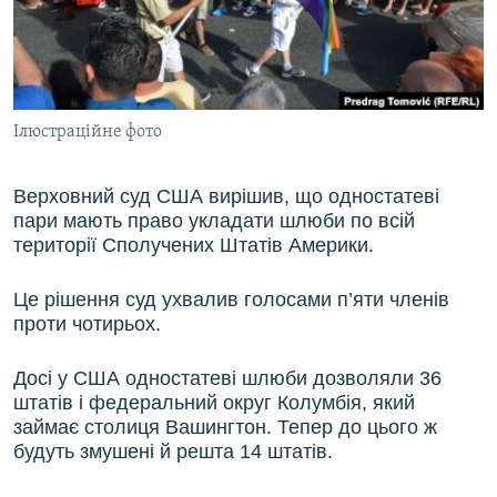
ВІДЕОУРОКИ «ELIFBE»
Русский
СВІДЧЕННЯ ОКУПАЦІЇ
Qırımtatar
УКРАЇНСЬКА ПРОБЛЕМА КРИМУ
Ілюстраційне фото
ДОЛУЧАЙСЯ!
ІНФОГРАФІКА
Верховний суд США вирішив, що одностатеві
пари мають право укладати шлюби по всій
Усі сайти RFE/RL
території Сполучених Штатів Америки.
Це рішення суд ухвалив голосами п’яти членів
проти чотирьох.
Досі у США одностатеві шлюби дозволяли 36
штатів і федеральний округ Колумбія, який
займає столиця Вашингтон. Тепер до цього ж
будуть змушені й решта 14 штатів.