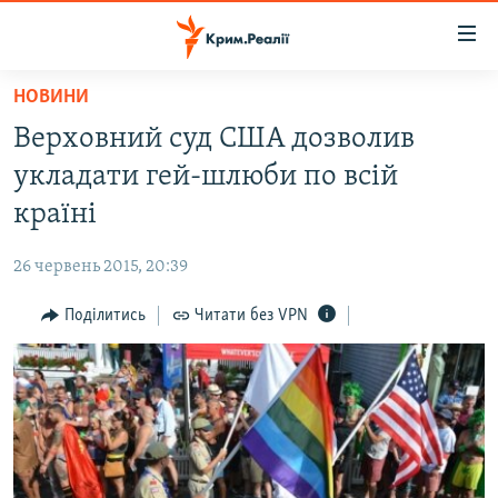
Доступність
посилання
Перейти
НОВИНИ
до
НОВИНИ
Верховний суд США дозволив
основного
ВОДА.КРИМ
матеріалу
укладати гей-шлюби по всій
ВІДЕО ТА ФОТО
Перейти
країні
до
ПОЛІТИКА
основної
26 червень 2015, 20:39
БЛОГИ
навігації
Перейти
Поділитись
Читати без VPN
ПОГЛЯД
до
ІНТЕРВ'Ю
пошуку
ВСЕ ЗА ДЕНЬ
СПЕЦПРОЕКТИ
ЯК ОБІЙТИ БЛОКУВАННЯ
ДЕПОРТАЦІЯ