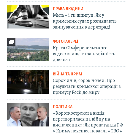
ПРАВА ЛЮДИНИ
Мить – і ти шпигун. Як у
кримських судах розглядають
звинувачення в держзраді
ФОТОГАЛЕРЕЇ
Краса Сімферопольського
водосховища та занедбаність
довкола
ВІЙНА ТА КРИМ
Сорок днів, сорок ночей. Про
результати кримської операції з
примусу Росії до миру
ПОЛІТИКА
«Короткострокова акція
перетворилася на війну на
виснаження»: Як пропаганда РФ
у Криму пояснює невдачі «СВО»