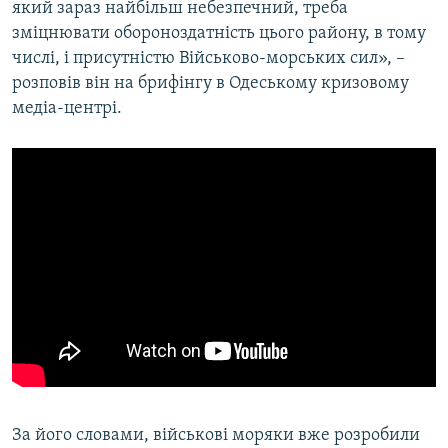
який зараз найбільш небезпечний, треба
зміцнювати обороноздатність цього району, в тому
числі, і присутністю Військово-морських сил», –
розповів він на брифінгу в Одеському кризовому
медіа-центрі.
За його словами, військові моряки вже розробили