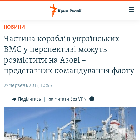
Доступність
посилання
Перейти
НОВИНИ
до
НОВИНИ
Частина кораблів українських
основного
ВОДА.КРИМ
матеріалу
ВМС у перспективі можуть
ВІДЕО ТА ФОТО
Перейти
розмістити на Азові –
до
ПОЛІТИКА
представник командування флоту
основної
БЛОГИ
навігації
27 червень 2015, 10:55
Перейти
ПОГЛЯД
до
Поділитись
Читати без VPN
ІНТЕРВ'Ю
пошуку
ВСЕ ЗА ДЕНЬ
СПЕЦПРОЕКТИ
ЯК ОБІЙТИ БЛОКУВАННЯ
ДЕПОРТАЦІЯ