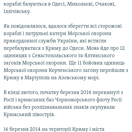
кораблі базуються в Одесі, Миколаєві, Очакові,
Іллічівську.
Як повідомлялося, вдалося зберегти всі сторожові
кораблі і патрульні катери Морської охорони
прикордонної служби України, які встигли
перебазуватися з Криму до Одеси. Мова йде про 12
одиницях з Севастопольського та Ялтинського
загонів Морської охорони. Ще 11 бойових одиниць
Морської охорони Керченського загону перейшли з
Криму в Маріуполь на Азовському морі.
В кінці лютого, початку березня 2014 перекинуті з
Росії і кримських баз Чорноморського флоту Росії
війська без розпізнавальних знаків окупували
Кримський півострів.
16 березня 2014 на території Криму і міста