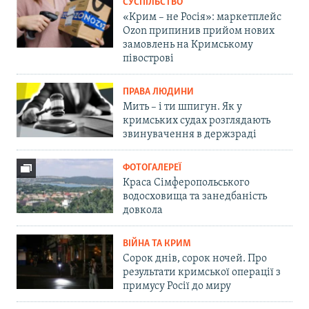
СУСПІЛЬСТВО
«Крим – не Росія»: маркетплейс
Ozon припинив прийом нових
замовлень на Кримському
півострові
ПРАВА ЛЮДИНИ
Мить – і ти шпигун. Як у
кримських судах розглядають
звинувачення в держзраді
ФОТОГАЛЕРЕЇ
Краса Сімферопольського
водосховища та занедбаність
довкола
ВІЙНА ТА КРИМ
Сорок днів, сорок ночей. Про
результати кримської операції з
примусу Росії до миру