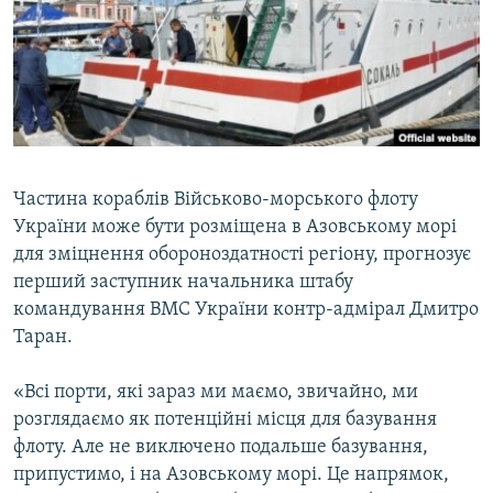
ВІДЕОУРОКИ «ELIFBE»
Русский
СВІДЧЕННЯ ОКУПАЦІЇ
Qırımtatar
УКРАЇНСЬКА ПРОБЛЕМА КРИМУ
ДОЛУЧАЙСЯ!
ІНФОГРАФІКА
Частина кораблів Військово-морського флоту
України може бути розміщена в Азовському морі
Усі сайти RFE/RL
для зміцнення обороноздатності регіону, прогнозує
перший заступник начальника штабу
командування ВМС України контр-адмірал Дмитро
Таран.
«Всі порти, які зараз ми маємо, звичайно, ми
розглядаємо як потенційні місця для базування
флоту. Але не виключено подальше базування,
припустимо, і на Азовському морі. Це напрямок,