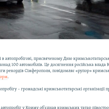
і в автопробігові, присвяченому Дню кримськотатарсь
понад 100 автомобілів. Це досягнення російська влада
иги рекордів Сімферополя, повідомляє «рупор» кримсь
орм
.
топробігу – громадські кримськотатарські організації 
.
автопробіг у Криму об'єднав кримських татар півостро