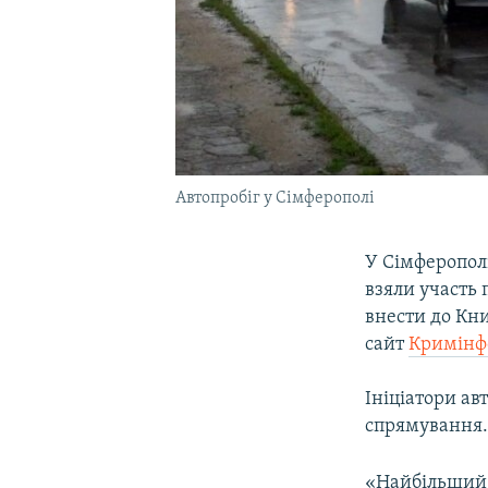
Автопробіг у Сімферополі
У Сімферопол
взяли участь 
внести до Кн
сайт
Кримінф
Ініціатори ав
спрямування
«Найбільший 