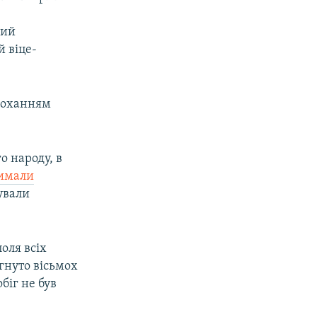
кий
й віце-
проханням
о народу, в
имали
кували
оля всіх
гнуто вісьмох
біг не був