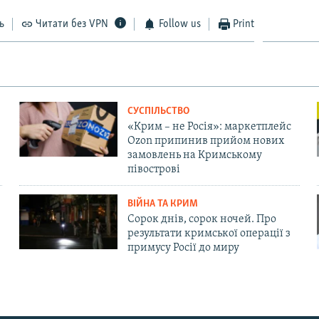
ь
Читати без VPN
Follow us
Print
СУСПІЛЬСТВО
«Крим – не Росія»: маркетплейс
Ozon припинив прийом нових
замовлень на Кримському
півострові
ВІЙНА ТА КРИМ
Сорок днів, сорок ночей. Про
результати кримської операції з
примусу Росії до миру