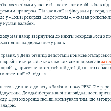
з'їхалося стільки учасників, кожен автомобіль їхав під
рським прапором. Під час акції зафіксували рекорд, я
уде у «Книзі рекордів Сімферополя», – сказав російськи
у Руслан Бальбек.
ходу має намір звернутися до книги рекордів Росії з 
досягнення на державному рівні.
 травня, у День річниці депортації кримськотатарськог
півробітники російських силових спецпідрозділів
затр
опробігу, присвяченого трагічній даті. До цього їх бло
 автостанції «Західна».
шестигодинного допиту в Залізничному РВВС Сімфероп
дпустили. До адміністративної відповідальності притя
оду. Правоохоронці свої дії мотивували тим, що автопро
 владою.