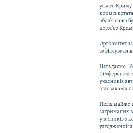
усього Криму 
кримськотата
обов'язково б
прем'єр Крим
Оргкомітет за
зафіксувати 
Нагадаємо, 18
Сімферополі с
учасників авт
автозаками на
Після майже 
затриманих ві
учасників зах
узгоджений з