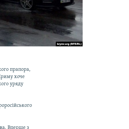
кого прапора,
 Криму хоче
кого уряду
проросійського
ва. Вперше з