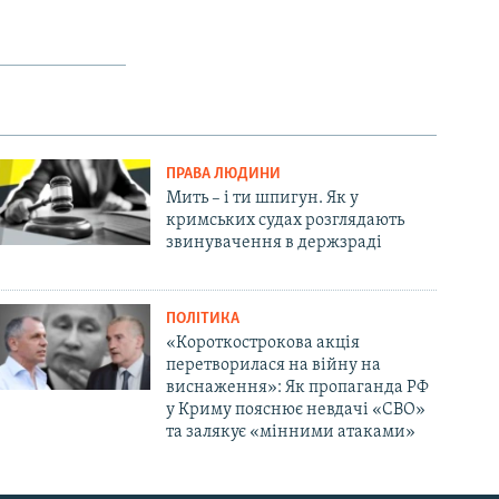
ПРАВА ЛЮДИНИ
Мить – і ти шпигун. Як у
кримських судах розглядають
звинувачення в держзраді
ПОЛІТИКА
«Короткострокова акція
перетворилася на війну на
виснаження»: Як пропаганда РФ
у Криму пояснює невдачі «СВО»
та залякує «мінними атаками»