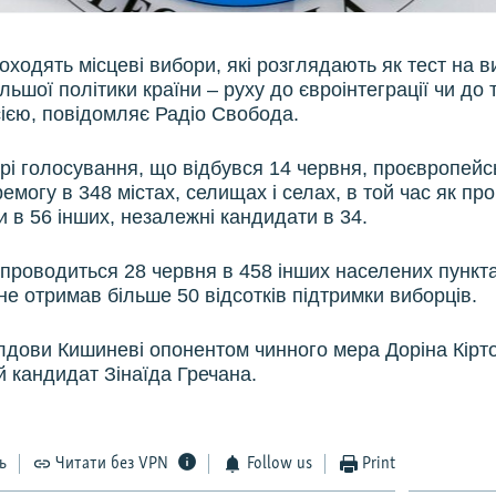
оходять місцеві вибори, які розглядають як тест на 
ьшої політики країни – руху до євроінтеграції чи до 
осією, повідомляє Радіо Свобода.
рі голосування, що відбувся 14 червня, проєвропейськ
могу в 348 містах, селищах і селах, в той час як про
и в 56 інших, незалежні кандидати в 34.
проводиться 28 червня в 458 інших населених пункт
не отримав більше 50 відсотків підтримки виборців.
лдови Кишиневі опонентом чинного мера Доріна Кірто
й кандидат Зінаїда Гречана.
ь
Читати без VPN
Follow us
Print