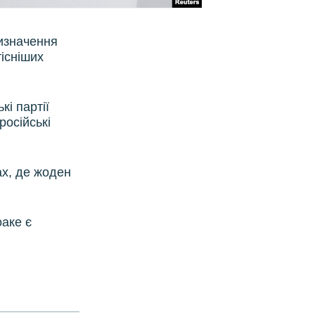
визначення
тісніших
і партії
російські
ах, де жоден
аке є