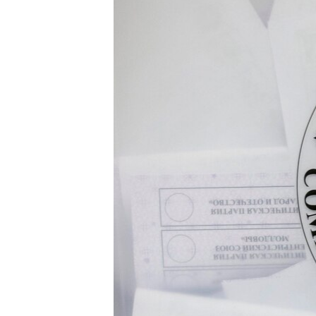
ВІДЕОУРОКИ «ELIFBE»
СВІДЧЕННЯ ОКУПАЦІЇ
УКРАЇНСЬКА ПРОБЛЕМА КРИМУ
ІНФОГРАФІКА