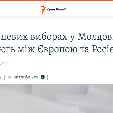
сцевих виборах у Молдов
ють між Європою та Росі
 13:33
ь
Читати без VPN