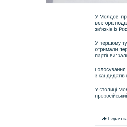
У Молдові пр
вектора подал
зв’язків із Р
У першому ту
отримали пере
партії виграл
Голосування 
з кандидатів 
У столиці Мо
проросійськи
Поділитис