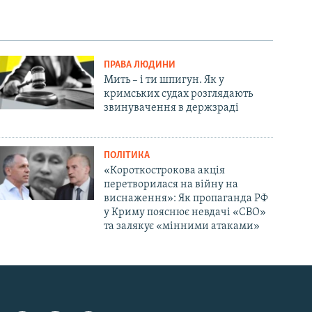
ПРАВА ЛЮДИНИ
Мить – і ти шпигун. Як у
кримських судах розглядають
звинувачення в держзраді
ПОЛІТИКА
«Короткострокова акція
перетворилася на війну на
виснаження»: Як пропаганда РФ
у Криму пояснює невдачі «СВО»
та залякує «мінними атаками»