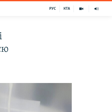
РУС
КТА
і
єю