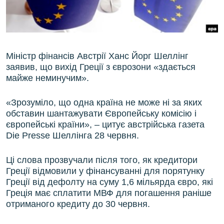
ВІДЕОУРОКИ «ELIFBE»
Русский
СВІДЧЕННЯ ОКУПАЦІЇ
Qırımtatar
УКРАЇНСЬКА ПРОБЛЕМА КРИМУ
Міністр фінансів Австрії Ханс Йорг Шеллінг
ДОЛУЧАЙСЯ!
ІНФОГРАФІКА
заявив, що вихід Греції з єврозони «здається
майже неминучим».
«Зрозуміло, що одна країна не може ні за яких
Усі сайти RFE/RL
обставин шантажувати Європейську комісію і
європейські країни», – цитує австрійська газета
Die Presse Шеллінга 28 червня.
Ці слова прозвучали після того, як кредитори
Греції відмовили у фінансуванні для порятунку
Греції від дефолту на суму 1,6 мільярда євро, які
Греція має сплатити МВФ для погашення раніше
отриманого кредиту до 30 червня.