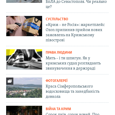
БпЛА до Севастополя. Чи реально
це?
СУСПІЛЬСТВО
«Крим – не Росія»: маркетплейс
Ozon припинив прийом нових
замовлень на Кримському
півострові
ПРАВА ЛЮДИНИ
Мить – і ти шпигун. Як у
кримських судах розглядають
звинувачення в держзраді
ФОТОГАЛЕРЕЇ
Краса Сімферопольського
водосховища та занедбаність
довкола
ВІЙНА ТА КРИМ
Сорок днів, сорок ночей. Про