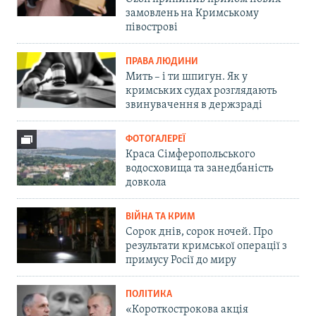
замовлень на Кримському
півострові
ПРАВА ЛЮДИНИ
Мить – і ти шпигун. Як у
кримських судах розглядають
звинувачення в держзраді
ФОТОГАЛЕРЕЇ
Краса Сімферопольського
водосховища та занедбаність
довкола
ВІЙНА ТА КРИМ
Сорок днів, сорок ночей. Про
результати кримської операції з
примусу Росії до миру
ПОЛІТИКА
«Короткострокова акція