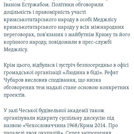
Іваном Естржабом. Політики обговорили
ВІДЕОУРОКИ «ELIFBE»
Русский
доцільність і правомірність участі
СВІДЧЕННЯ ОКУПАЦІЇ
кримськотатарського народу в особі Меджлісу
Qırımtatar
кримськотатарського народу у всіх міжнародних
УКРАЇНСЬКА ПРОБЛЕМА КРИМУ
переговорах, пов'язаних з майбутнім Криму та його
ДОЛУЧАЙСЯ!
ІНФОГРАФІКА
корінного народу, повідомили в прес-службі
Меджлісу.
Крім цього, відбулася і зустріч безпосередньо в офісі
Усі сайти RFE/RL
громадської організації «Людина в біді». Рефат
Чубаров висловив сподівання, що низка
обговорених тем надалі стане основою конкретних
проектів.
У залі Чеської будівельної академії також
організували відкриту суспільну дискусію під
назвою «Чехословаччина 1968/Крим 2014. Про
паралелі двох окупацій». Серед запрошених