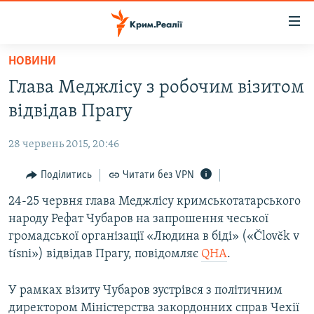
Доступність
посилання
Перейти
НОВИНИ
до
НОВИНИ
Глава Меджлісу з робочим візитом
основного
ВОДА.КРИМ
матеріалу
відвідав Прагу
ВІДЕО ТА ФОТО
Перейти
до
28 червень 2015, 20:46
ПОЛІТИКА
основної
БЛОГИ
Поділитись
Читати без VPN
навігації
Перейти
ПОГЛЯД
24-25 червня глава Меджлісу кримськотатарського
до
народу Рефат Чубаров на запрошення чеської
ІНТЕРВ'Ю
пошуку
громадської організації «Людина в біді» («Člověk v
ВСЕ ЗА ДЕНЬ
tísni») відвідав Прагу, повідомляє
QHA
.
СПЕЦПРОЕКТИ
У рамках візиту Чубаров зустрівся з політичним
ЯК ОБІЙТИ БЛОКУВАННЯ
ДЕПОРТАЦІЯ
директором Міністерства закордонних справ Чехії