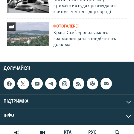
Мить – і ти шпигун. Як у
кримських судах розглядають
звинувачення в держзраді
ФОТОГАЛЕРЕЇ
Краса Сімферопольського
водосховища та занедбаність
довкола
ДОЛУЧАЙСЯ!
ПІДТРИМКА
ІНФО
© Крим.Реалії, 2026 | Усі права застережено.
КТА
РУС