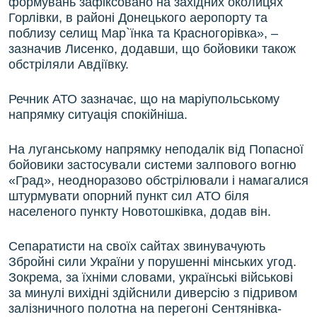
формувань зафіксовано на західних околицях
Горлівки, в районі Донецького аеропорту та
поблизу селищ Мар`їнка та Красногорівка», –
зазначив Лисенко, додавши, що бойовики також
обстріляли Авдіївку.
Речник АТО зазначає, що на маріупольському
напрямку ситуація спокійніша.
На луганському напрямку неподалік від Попасної
бойовики застосували системи залпового вогню
«Град», неодноразово обстрілювали і намагалися
штурмувати опорний пункт сил АТО біля
населеного пункту Новотошківка, додав він.
Сепаратисти на своїх сайтах звинувачують
Збройні сили України у порушенні мінських угод.
Зокрема, за їхніми словами, українські військові
за минулі вихідні здійснили диверсію з підривом
залізничного полотна на перегоні Сентянівка-