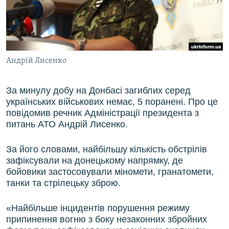
ВІДЕОУРОКИ «ELIFBE»
Русский
СВІДЧЕННЯ ОКУПАЦІЇ
Qırımtatar
УКРАЇНСЬКА ПРОБЛЕМА КРИМУ
Андрій Лисенко
ДОЛУЧАЙСЯ!
ІНФОГРАФІКА
За минулу добу на Донбасі загиблих серед
українських військових немає, 5 поранені. Про це
Усі сайти RFE/RL
повідомив речник Адміністрації президента з
питань АТО Андрій Лисенко.
За його словами, найбільшу кількість обстрілів
зафіксували на донецькому напрямку, де
бойовики застосовували міномети, гранатомети,
танки та стрілецьку зброю.
«Найбільше інцидентів порушення режиму
припинення вогню з боку незаконних збройних