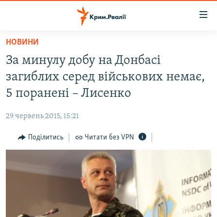
Доступність
посилання
Перейти
НОВИНИ
до
НОВИНИ
За минулу добу на Донбасі
основного
ВОДА.КРИМ
матеріалу
загиблих серед військових немає,
ВІДЕО ТА ФОТО
Перейти
5 поранені – Лисенко
до
ПОЛІТИКА
основної
29 червень 2015, 15:21
БЛОГИ
навігації
Перейти
Поділитись
Читати без VPN
ПОГЛЯД
до
ІНТЕРВ'Ю
пошуку
ВСЕ ЗА ДЕНЬ
СПЕЦПРОЕКТИ
ЯК ОБІЙТИ БЛОКУВАННЯ
ДЕПОРТАЦІЯ