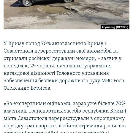
ВІДЕОУРОКИ «ELIFBE»
Русский
СВІДЧЕННЯ ОКУПАЦІЇ
Qırımtatar
УКРАЇНСЬКА ПРОБЛЕМА КРИМУ
ДОЛУЧАЙСЯ!
ІНФОГРАФІКА
У Криму понад 70% автовласників Криму і
Севастополя перереєстрували свої автомобілі та
отримали російські державні номери, – заявив у
Усі сайти RFE/RL
понеділок, 29 червня, начальник управління
наглядової діяльності Головного управління
Забезпечення безпеки дорожнього руху МВС Росії
Олександр Борисов.
«За експертними оцінками, зараз уже більше 70%
власників транспортних засобів республіки Крим і
міста Севастополя перереєстрували в спрощеному
порядку транспортні засоби та отримали російські