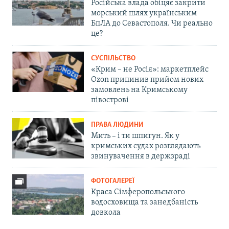
Російська влада обіцяє закрити
морський шлях українським
БпЛА до Севастополя. Чи реально
це?
СУСПІЛЬСТВО
«Крим – не Росія»: маркетплейс
Ozon припинив прийом нових
замовлень на Кримському
півострові
ПРАВА ЛЮДИНИ
Мить – і ти шпигун. Як у
кримських судах розглядають
звинувачення в держзраді
ФОТОГАЛЕРЕЇ
Краса Сімферопольського
водосховища та занедбаність
довкола