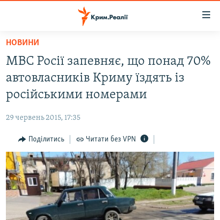
Доступність
посилання
Перейти
НОВИНИ
до
НОВИНИ
МВС Росії запевняє, що понад 70%
основного
ВОДА.КРИМ
матеріалу
автовласників Криму їздять із
ВІДЕО ТА ФОТО
Перейти
російськими номерами
до
ПОЛІТИКА
основної
29 червень 2015, 17:35
БЛОГИ
навігації
Перейти
Поділитись
Читати без VPN
ПОГЛЯД
до
ІНТЕРВ'Ю
пошуку
ВСЕ ЗА ДЕНЬ
СПЕЦПРОЕКТИ
ЯК ОБІЙТИ БЛОКУВАННЯ
ДЕПОРТАЦІЯ