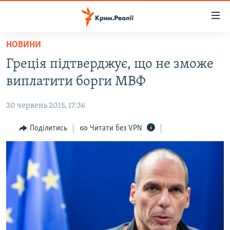
Доступність
посилання
Перейти
НОВИНИ
до
НОВИНИ
Греція підтверджує, що не зможе
основного
ВОДА.КРИМ
матеріалу
виплатити борги МВФ
ВІДЕО ТА ФОТО
Перейти
до
30 червень 2015, 17:36
ПОЛІТИКА
основної
БЛОГИ
Поділитись
Читати без VPN
навігації
Перейти
ПОГЛЯД
до
ІНТЕРВ'Ю
пошуку
ВСЕ ЗА ДЕНЬ
СПЕЦПРОЕКТИ
ЯК ОБІЙТИ БЛОКУВАННЯ
ДЕПОРТАЦІЯ