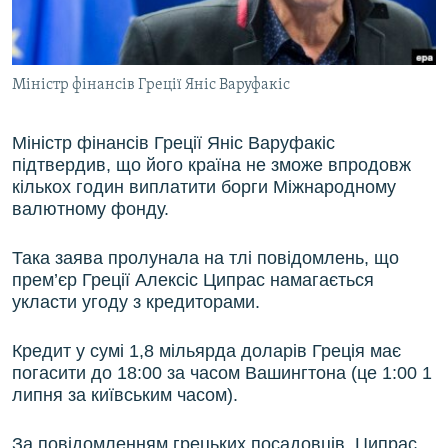
ВІДЕОУРОКИ «ELIFBE»
Русский
СВІДЧЕННЯ ОКУПАЦІЇ
Qırımtatar
Міністр фінансів Греції Яніс Варуфакіс
УКРАЇНСЬКА ПРОБЛЕМА КРИМУ
ДОЛУЧАЙСЯ!
ІНФОГРАФІКА
Міністр фінансів Греції Яніс Варуфакіс
підтвердив, що його країна не зможе впродовж
кількох годин виплатити борги Міжнародному
валютному фонду.
Усі сайти RFE/RL
Така заява пролунала на тлі повідомлень, що
прем’єр Греції Алексіс Ципрас намагається
укласти угоду з кредиторами.
Кредит у сумі 1,8 мільярда доларів Греція має
погасити до 18:00 за часом Вашингтона (це 1:00 1
липня за київським часом).
За повідомленням грецьких посадовців, Ципрас