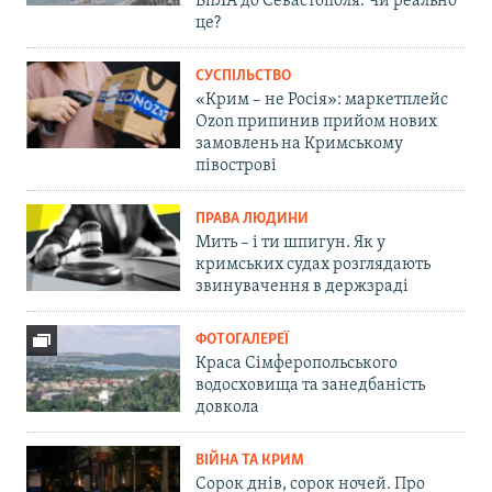
БпЛА до Севастополя. Чи реально
це?
СУСПІЛЬСТВО
«Крим – не Росія»: маркетплейс
Ozon припинив прийом нових
замовлень на Кримському
півострові
ПРАВА ЛЮДИНИ
Мить – і ти шпигун. Як у
кримських судах розглядають
звинувачення в держзраді
ФОТОГАЛЕРЕЇ
Краса Сімферопольського
водосховища та занедбаність
довкола
ВІЙНА ТА КРИМ
Сорок днів, сорок ночей. Про