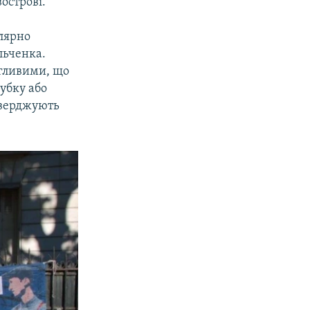
острові.
улярно
льченка.
егливими, що
убку або
тверджують