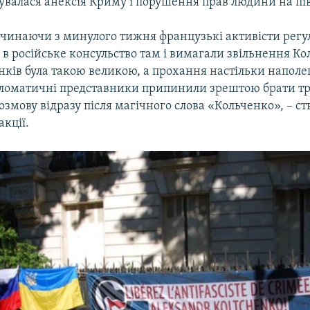
увалася анексія Криму і порушення прав людини на пів
починаючи з минулого тижня французькі активісти рег
в російське консульство там і вимагали звільнення Ко
інків була такою великою, а прохання настільки напол
пломатичні представники припинили зрештою брати тр
змову відразу після магічного слова «Кольченко», – с
акції.