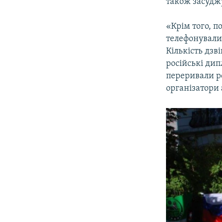
також засудж
«Крім того, 
телефонували 
Кількість дзв
російські ди
переривали ро
організатори 