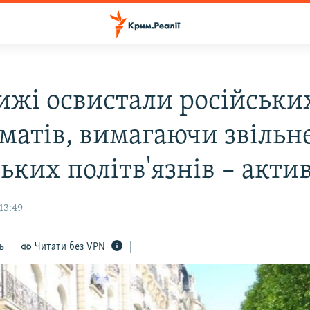
ижі освистали російськи
матів, вимагаючи звільн
ких політв'язнів – акти
13:49
ь
Читати без VPN