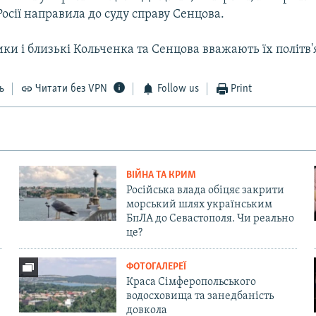
осії направила до суду справу Сенцова.
и і близькі Кольченка та Сенцова вважають їх політв
ь
Читати без VPN
Follow us
Print
ВІЙНА ТА КРИМ
Російська влада обіцяє закрити
морський шлях українським
БпЛА до Севастополя. Чи реально
це?
ФОТОГАЛЕРЕЇ
Краса Сімферопольського
водосховища та занедбаність
довкола