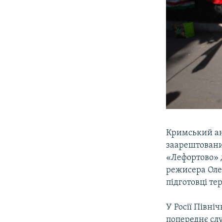
Кримський ан
заарештований
«Лефортово» 
режисера Олег
підготовці те
У Росії Півн
попереднє слу