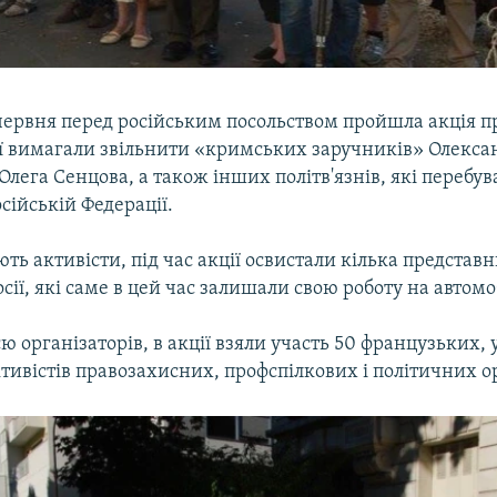
червня перед російським посольством пройшла акція пр
ї вимагали звільнити «кримських заручників» Олекса
Олега Сенцова, а також інших політв'язнів, які перебув
осійській Федерації.
ть активісти, під час акції освистали кілька представн
сії, які саме в цей час залишали свою роботу на автомо
ю організаторів, в акції взяли участь 50 французьких,
тивістів правозахисних, профспілкових і політичних о