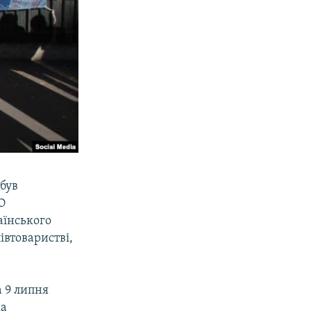
був
О
аїнського
івтоваристві,
 9 липня
на