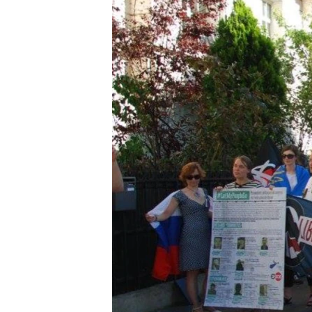
ВІДЕОУРОКИ «ELIFBE»
СВІДЧЕННЯ ОКУПАЦІЇ
УКРАЇНСЬКА ПРОБЛЕМА КРИМУ
ІНФОГРАФІКА