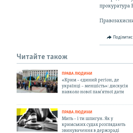
прокуратура Р
Правозахисник
Поділитис
Читайте також
ПРАВА ЛЮДИНИ
«Крим – єдиний регіон, де
українці – меншість»: дискусія
навколо нової пам'ятної дати
ПРАВА ЛЮДИНИ
Мить – і ти шпигун. Як у
кримських судах розглядають
звинувачення в держзраді