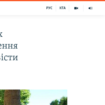
РУС
КТА
х
ення
вісти