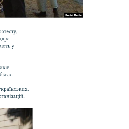
отесту,
ндра
ають у
иків
білях.
 українських,
рганізацій.