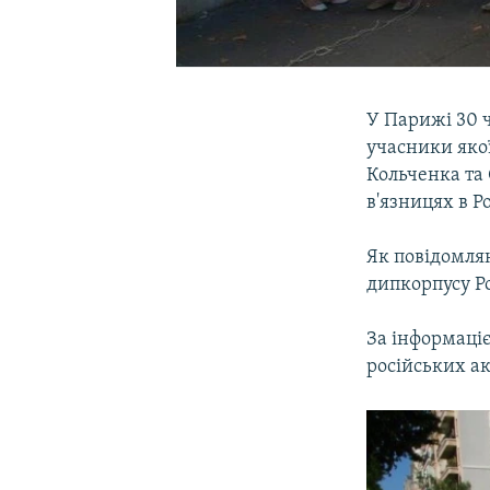
У Парижі 30 
учасники яко
Кольченка та 
в'язницях в Р
Як повідомляю
дипкорпусу Ро
За інформаціє
російських ак