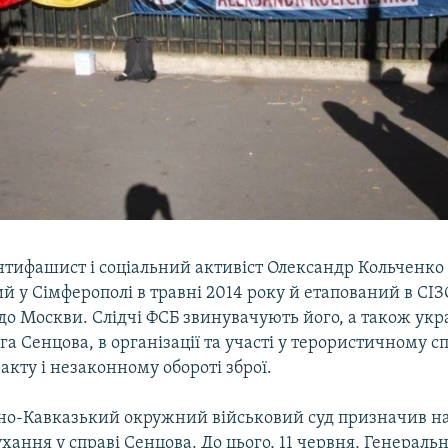
тифашист і соціальний активіст Олександр Кольченко 
 у Сімферополі в травні 2014 року й етапований в СІЗ
до Москви. Слідчі ФСБ звинувачують його, а також укр
а Сенцова, в організації та участі у терористичному сп
ракту і незаконному обороті зброї.
ічно-Кавказький окружний військовий суд призначив на
хання у справі Сенцова. До цього, 11 червня, Генераль