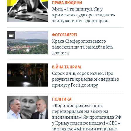
ПРАВА ЛЮДИНИ
Мить – і ти шпигун. Як у
кримських судах розглядають
звинувачення в держзраді
ФОТОГАЛЕРЕЇ
Краса Сімферопольського
водосховища та занедбаність
довкола
ВІЙНА ТА КРИМ
Сорок днів, сорок ночей. Про
результати кримської операції з
примусу Росії до миру
ПОЛІТИКА
«Короткострокова акція
перетворилася на війну на
виснаження»: Як пропаганда РФ
у Криму пояснює невдачі «СВО»
та залякує «мінними атаками»