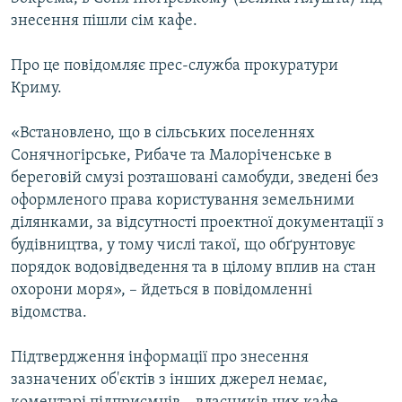
ВІДЕОУРОКИ «ELIFBE»
знесення пішли сім кафе.
Русский
СВІДЧЕННЯ ОКУПАЦІЇ
Qırımtatar
Про це повідомляє прес-служба прокуратури
УКРАЇНСЬКА ПРОБЛЕМА КРИМУ
Криму.
ДОЛУЧАЙСЯ!
ІНФОГРАФІКА
«Встановлено, що в сільських поселеннях
Сонячногірське, Рибаче та Малоріченське в
береговій смузі розташовані самобуди, зведені без
Усі сайти RFE/RL
оформленого права користування земельними
ділянками, за відсутності проектної документації з
будівництва, у тому числі такої, що обґрунтовує
порядок водовідведення та в цілому вплив на стан
охорони моря», – йдеться в повідомленні
відомства.
Підтвердження інформації про знесення
зазначених об'єктів з інших джерел немає,