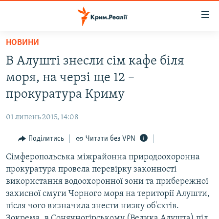
Доступність
посилання
Перейти
НОВИНИ
до
НОВИНИ
В Алушті знесли сім кафе біля
основного
ВОДА.КРИМ
матеріалу
моря, на черзі ще 12 –
ВІДЕО ТА ФОТО
Перейти
прокуратура Криму
до
ПОЛІТИКА
основної
01 липень 2015, 14:08
БЛОГИ
навігації
Перейти
Поділитись
Читати без VPN
ПОГЛЯД
до
Сімферопольська міжрайонна природоохоронна
ІНТЕРВ'Ю
пошуку
прокуратура провела перевірку законності
ВСЕ ЗА ДЕНЬ
використання водоохоронної зони та прибережної
СПЕЦПРОЕКТИ
захисної смуги Чорного моря на території Алушти,
після чого визначила знести низку об'єктів.
ЯК ОБІЙТИ БЛОКУВАННЯ
ДЕПОРТАЦІЯ
Зокрема, в Сонячногірському (Велика Алушта) під