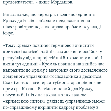
продовжаться», – пише Мордашов.
Він зазначає, що через рік після «повернення
Криму до Росії» соціальне невдоволення на
півострові зростає, а «кадрова проблема» у владі
існує.
«Тому Кремль повинен терміново вичистити
кримські «авгієві стайні», захистивши російську
республіку від непрофесійної 5-ї колони у владі. І
вихід тут єдиний – Кремль повинен на якийсь час
направити до Криму з материка свого досвідченого
довіреного управлінця-господарника з десантом.
Скажімо так – «генерал-губернатора» рівня віце-
прем'єра Козака. Бо тільки новий для Криму,
потужний, і ніяк не зв'язана з так званою
«кримською елітою» фахівець-управлінець зможе
по-справжньому вирішити кадрову проблему в