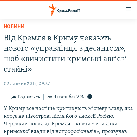
Доступність
посилання
Перейти
НОВИНИ
до
НОВИНИ
Від Кремля в Криму чекають
основного
ВОДА.КРИМ
матеріалу
нового «управлінця з десантом»,
ВІДЕО ТА ФОТО
Перейти
щоб «вичистити кримські авгієві
до
ПОЛІТИКА
стайні»
основної
БЛОГИ
навігації
02 липень 2015, 09:27
Перейти
ПОГЛЯД
до
Поділитись
Читати без VPN
ІНТЕРВ'Ю
пошуку
У Криму все частіше критикують місцеву владу, яка
ВСЕ ЗА ДЕНЬ
керує на півострові після його анексії Росією.
СПЕЦПРОЕКТИ
Черговий посил до Кремля – «почистити лави
кримської влади від непрофесіоналів», прозвучав
ЯК ОБІЙТИ БЛОКУВАННЯ
ДЕПОРТАЦІЯ