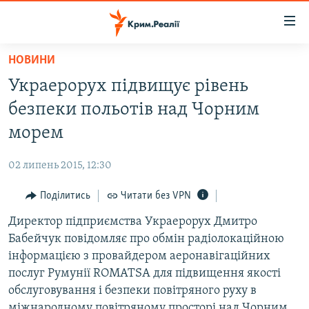
Доступність
посилання
Перейти
НОВИНИ
до
НОВИНИ
Украерорух підвищує рівень
основного
ВОДА.КРИМ
матеріалу
безпеки польотів над Чорним
ВІДЕО ТА ФОТО
Перейти
морем
до
ПОЛІТИКА
основної
02 липень 2015, 12:30
БЛОГИ
навігації
Перейти
Поділитись
Читати без VPN
ПОГЛЯД
до
Директор підприємства Украерорух Дмитро
ІНТЕРВ'Ю
пошуку
Бабейчук повідомляє про обмін радіолокаційною
ВСЕ ЗА ДЕНЬ
інформацією з провайдером аеронавігаційних
СПЕЦПРОЕКТИ
послуг Румунії ROMATSA для підвищення якості
обслуговування і безпеки повітряного руху в
ЯК ОБІЙТИ БЛОКУВАННЯ
ДЕПОРТАЦІЯ
міжнародному повітряному просторі над Чорним