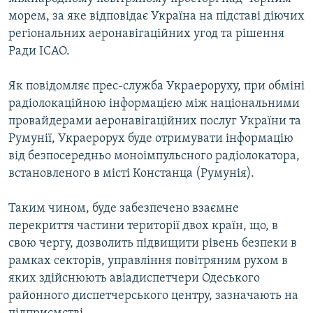
ВІДЕОУРОКИ «ELIFBE»
морем, за яке відповідає Україна на підставі діючих
Русский
регіональних аеронавігаційних угод та рішення
СВІДЧЕННЯ ОКУПАЦІЇ
Qırımtatar
Ради ICAO.
УКРАЇНСЬКА ПРОБЛЕМА КРИМУ
Як повідомляє прес-служба Украероруху, при обміні
ДОЛУЧАЙСЯ!
ІНФОГРАФІКА
радіолокаційною інформацією між національними
провайдерами аеронавігаційних послуг України та
Румунії, Украерорух буде отримувати інформацію
Усі сайти RFE/RL
від безпосередньо моноімпульсного радіолокатора,
встановленого в місті Констанца (Румунія).
Таким чином, буде забезпечено взаємне
перекриття частини території двох країн, що, в
свою чергу, дозволить підвищити рівень безпеки в
рамках секторів, управління повітряним рухом в
яких здійснюють авіадиспетчери Одеського
районного диспетчерського центру, зазначають на