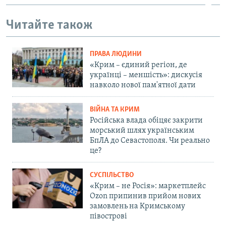
Читайте також
ПРАВА ЛЮДИНИ
«Крим – єдиний регіон, де
українці – меншість»: дискусія
навколо нової пам'ятної дати
ВІЙНА ТА КРИМ
Російська влада обіцяє закрити
морський шлях українським
БпЛА до Севастополя. Чи реально
це?
СУСПІЛЬСТВО
«Крим – не Росія»: маркетплейс
Ozon припинив прийом нових
замовлень на Кримському
півострові