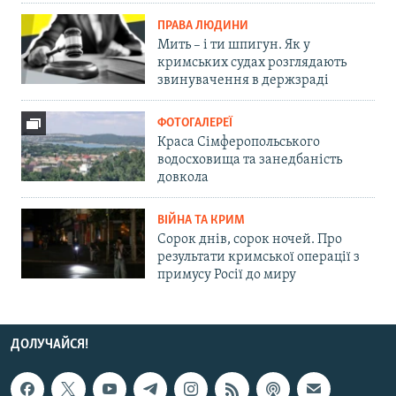
ПРАВА ЛЮДИНИ
Мить – і ти шпигун. Як у
кримських судах розглядають
звинувачення в держзраді
ФОТОГАЛЕРЕЇ
Краса Сімферопольського
водосховища та занедбаність
довкола
ВІЙНА ТА КРИМ
Сорок днів, сорок ночей. Про
результати кримської операції з
примусу Росії до миру
ДОЛУЧАЙСЯ!