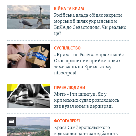
ВІЙНА ТА КРИМ
Російська влада обіцяє закрити
морський шлях українським
БпЛА до Севастополя. Чи реально
це?
СУСПІЛЬСТВО
«Крим – не Росія»: маркетплейс
Ozon припинив прийом нових
замовлень на Кримському
півострові
ПРАВА ЛЮДИНИ
Мить – і ти шпигун. Як у
кримських судах розглядають
звинувачення в держзраді
ФОТОГАЛЕРЕЇ
Краса Сімферопольського
водосховища та занедбаність