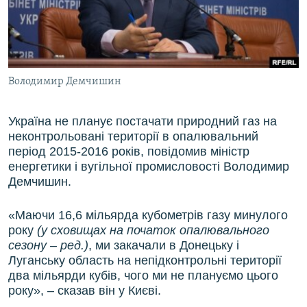
ВІДЕОУРОКИ «ELIFBE»
Русский
СВІДЧЕННЯ ОКУПАЦІЇ
Qırımtatar
УКРАЇНСЬКА ПРОБЛЕМА КРИМУ
Володимир Демчишин
ДОЛУЧАЙСЯ!
ІНФОГРАФІКА
Україна не планує постачати природний газ на
неконтрольовані території в опалювальний
Усі сайти RFE/RL
період 2015-2016 років, повідомив міністр
енергетики і вугільної промисловості Володимир
Демчишин.
«Маючи 16,6 мільярда кубометрів газу минулого
року
(у сховищах на початок опалювального
сезону – ред.)
, ми закачали в Донецьку і
Луганську область на непідконтрольні території
два мільярди кубів, чого ми не плануємо цього
року», – сказав він у Києві.