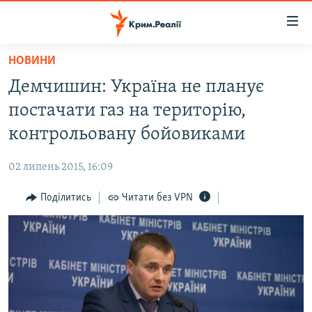
Доступність
посилання
Перейти
НОВИНИ
до
НОВИНИ
Демчишин: Україна не планує
основного
ВОДА.КРИМ
матеріалу
постачати газ на територію,
ВІДЕО ТА ФОТО
Перейти
контрольовану бойовиками
до
ПОЛІТИКА
основної
02 липень 2015, 16:09
БЛОГИ
навігації
Перейти
Поділитись
Читати без VPN
ПОГЛЯД
до
ІНТЕРВ'Ю
пошуку
ВСЕ ЗА ДЕНЬ
СПЕЦПРОЕКТИ
ЯК ОБІЙТИ БЛОКУВАННЯ
ДЕПОРТАЦІЯ