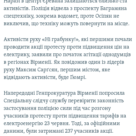
Наразі в центрі Єревана залишаються близько ста
активістів. Поліція відвела з проспекту Баграмяна
спецтехніку, зокрема водомет, проте Осіпян не
виключив, що техніку можуть повернути на місце.
Активісти руху «Ні грабунку!», які першими почали
проводити акції протесту проти підвищення цін на
електрику, заявили про початок агітації однодумців
в регіонах Вірменії. Як повідомив один із лідерів
руху Максим Сарґсян, першим містом, яке
відвідають активісти, буде Ґюмрі.
Напередодні Генпрокуратура Вірменії попросила
Спеціальну слідчу службу перевірити законність
застосування поліцією сили під час розгону
учасників протесту проти підвищення тарифів на
електроенергію 23 червня. Тоді, за офіційними
даними, були затримані 237 учасників акції.