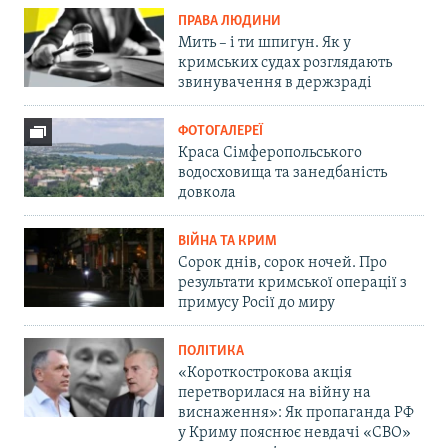
ПРАВА ЛЮДИНИ
Мить – і ти шпигун. Як у
кримських судах розглядають
звинувачення в держзраді
ФОТОГАЛЕРЕЇ
Краса Сімферопольського
водосховища та занедбаність
довкола
ВІЙНА ТА КРИМ
Сорок днів, сорок ночей. Про
результати кримської операції з
примусу Росії до миру
ПОЛІТИКА
«Короткострокова акція
перетворилася на війну на
виснаження»: Як пропаганда РФ
у Криму пояснює невдачі «СВО»