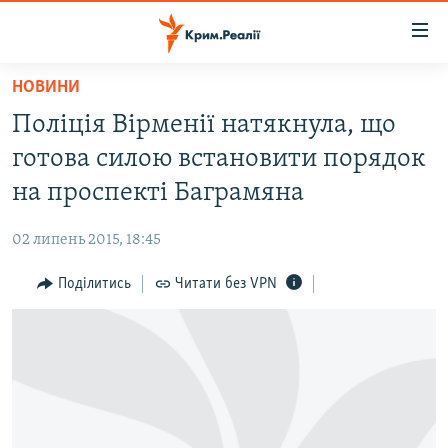
Доступність
посилання
Перейти
НОВИНИ
до
НОВИНИ
Поліція Вірменії натякнула, що
основного
ВОДА.КРИМ
матеріалу
готова силою встановити порядок
ВІДЕО ТА ФОТО
Перейти
на проспекті Баграмяна
до
ПОЛІТИКА
основної
02 липень 2015, 18:45
БЛОГИ
навігації
Перейти
Поділитись
Читати без VPN
ПОГЛЯД
до
ІНТЕРВ'Ю
пошуку
ВСЕ ЗА ДЕНЬ
СПЕЦПРОЕКТИ
ЯК ОБІЙТИ БЛОКУВАННЯ
ДЕПОРТАЦІЯ