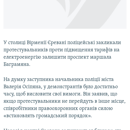
ВІДЕОУРОКИ «ELIFBE»
Русский
СВІДЧЕННЯ ОКУПАЦІЇ
Qırımtatar
УКРАЇНСЬКА ПРОБЛЕМА КРИМУ
ДОЛУЧАЙСЯ!
ІНФОГРАФІКА
У столиці Вірменії Єревані поліцейські закликали
протестувальників проти підвищення тарифів на
електроенергію залишити проспект маршала
Усі сайти RFE/RL
Баграмяна.
На думку заступника начальника поліції міста
Валерія Осіпяна, у демонстрантів було достатньо
часу, щоб висловити свої вимоги. Він заявив, що
якщо протестувальники не перейдуть в інше місце,
співробітники правоохоронних органів силою
«встановлять громадський порядок».