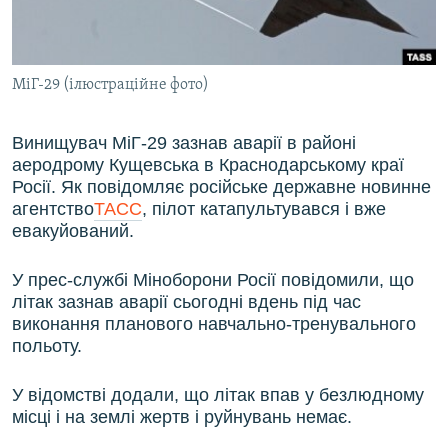
ВІДЕОУРОКИ «ELIFBE»
Русский
СВІДЧЕННЯ ОКУПАЦІЇ
Qırımtatar
МіГ-29 (ілюстраційне фото)
УКРАЇНСЬКА ПРОБЛЕМА КРИМУ
ДОЛУЧАЙСЯ!
ІНФОГРАФІКА
Винищувач МіГ-29 зазнав аварії в районі
аеродрому Кущевська в Краснодарському краї
Росії. Як повідомляє російське державне новинне
агентство
ТАСС
, пілот катапультувався і вже
Усі сайти RFE/RL
евакуйований.
У прес-службі Міноборони Росії повідомили, що
літак зазнав аварії сьогодні вдень під час
виконання планового навчально-тренувального
польоту.
У відомстві додали, що літак впав у безлюдному
місці і на землі жертв і руйнувань немає.