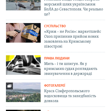
морський шлях українським
БпЛА до Севастополя. Чи реально
це?
СУСПІЛЬСТВО
«Крим – не Росія»: маркетплейс
Ozon припинив прийом нових
замовлень на Кримському
півострові
ПРАВА ЛЮДИНИ
Мить – і ти шпигун. Як у
кримських судах розглядають
звинувачення в держзраді
ФОТОГАЛЕРЕЇ
Краса Сімферопольського
водосховища та занедбаність
довкола