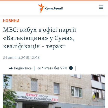
Доступність
посилання
Перейти
НОВИНИ
до
НОВИНИ
МВС: вибух в офісі партії
основного
ВОДА.КРИМ
матеріалу
«Батьківщина» у Сумах,
ВІДЕО ТА ФОТО
Перейти
кваліфікація – теракт
до
ПОЛІТИКА
основної
04 липень 2015, 10:06
БЛОГИ
навігації
Перейти
Поділитись
Читати без VPN
ПОГЛЯД
до
ІНТЕРВ'Ю
пошуку
ВСЕ ЗА ДЕНЬ
СПЕЦПРОЕКТИ
ЯК ОБІЙТИ БЛОКУВАННЯ
ДЕПОРТАЦІЯ