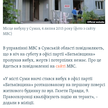
ВІДЕОУРОКИ «ELIFBE»
Русский
СВІДЧЕННЯ ОКУПАЦІЇ
Qırımtatar
УКРАЇНСЬКА ПРОБЛЕМА КРИМУ
Місце вибуху у Сумах, 4 липня 2015 року (фото з сайту
ДОЛУЧАЙСЯ!
ІНФОГРАФІКА
МВС)
В управлінні МВС в Сумській області повідомляють,
Усі сайти RFE/RL
що в ніч на суботу в офісі партії «Батьківщина»
пролунав вибух, жертв і потерпілих немає. Про це
йдеться в повідомленні на
сайті
МВС.
«У місті Суми вночі стався вибух в офісі партії
«Батьківщина» розташованому на першому поверсі
житлового будинку по вул. Газети Правди, 9.
Правоохоронці кваліфікують подію як теракт», –
додали в міліції.