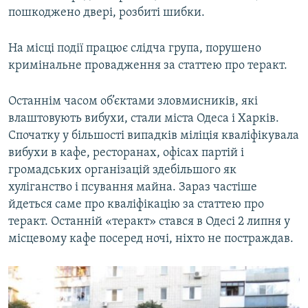
пошкоджено двері, розбиті шибки.
На місці події працює слідча група, порушено
кримінальне провадження за статтею про теракт.
Останнім часом об’єктами зловмисників, які
влаштовують вибухи, стали міста Одеса і Харків.
Спочатку у більшості випадків міліція кваліфікувала
вибухи в кафе, ресторанах, офісах партій і
громадських організацій здебільшого як
хуліганство і псування майна. Зараз частіше
йдеться саме про кваліфікацію за статтею про
теракт. Останній «теракт» стався в Одесі 2 липня у
місцевому кафе посеред ночі, ніхто не постраждав.