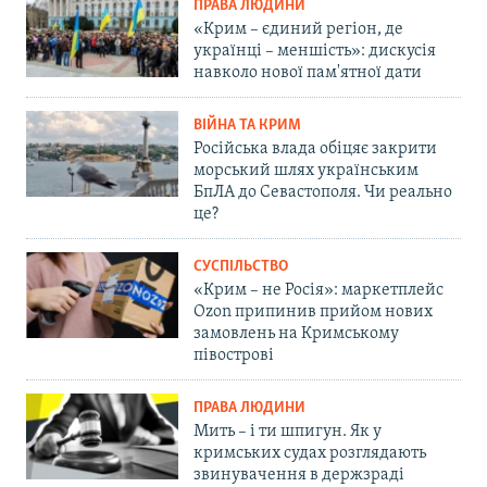
ПРАВА ЛЮДИНИ
«Крим – єдиний регіон, де
українці – меншість»: дискусія
навколо нової пам'ятної дати
ВІЙНА ТА КРИМ
Російська влада обіцяє закрити
морський шлях українським
БпЛА до Севастополя. Чи реально
це?
СУСПІЛЬСТВО
«Крим – не Росія»: маркетплейс
Ozon припинив прийом нових
замовлень на Кримському
півострові
ПРАВА ЛЮДИНИ
Мить – і ти шпигун. Як у
кримських судах розглядають
звинувачення в держзраді