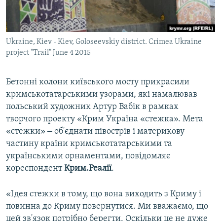
ВІДЕОУРОКИ «ELIFBE»
Русский
СВІДЧЕННЯ ОКУПАЦІЇ
Qırımtatar
Ukraine, Kiev - Kiev, Goloseevskiy district. Crimea Ukraine
УКРАЇНСЬКА ПРОБЛЕМА КРИМУ
project "Trail" June 4 2015
ДОЛУЧАЙСЯ!
ІНФОГРАФІКА
Бетонні колони київського мосту прикрасили
кримськотатарськими узорами, які намалював
польський художник Артур Вабік в рамках
Усі сайти RFE/RL
творчого проекту «Крим Україна «стежка». Мета
–
«стежки» ​
об'єднати півострів і материкову
частину країни кримськотатарськими та
українськими орнаментами, повідомляє
кореспондент
Крим.Реалії
.
«Ідея стежки в тому, що вона виходить з Криму і
повинна до Криму повернутися. Ми вважаємо, що
цей зв'язок потрібно берегти. Оскільки це не дуже