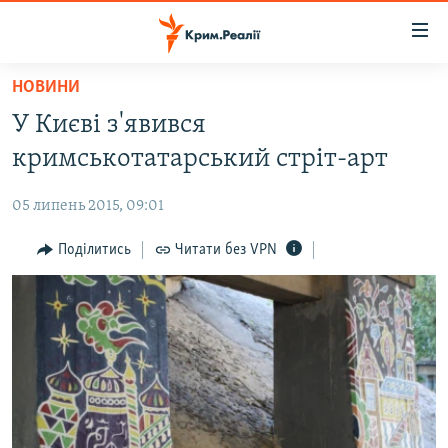
Доступність
посилання
Перейти
НОВИНИ
до
НОВИНИ
У Києві з'явився
основного
ВОДА.КРИМ
матеріалу
кримськотатарський стріт-арт
ВІДЕО ТА ФОТО
Перейти
до
05 липень 2015, 09:01
ПОЛІТИКА
основної
БЛОГИ
Поділитись
Читати без VPN
навігації
Перейти
ПОГЛЯД
до
ІНТЕРВ'Ю
пошуку
ВСЕ ЗА ДЕНЬ
СПЕЦПРОЕКТИ
ЯК ОБІЙТИ БЛОКУВАННЯ
ДЕПОРТАЦІЯ