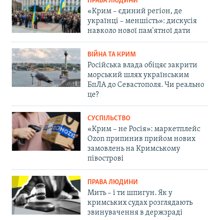
ПРАВА ЛЮДИНИ
«Крим – єдиний регіон, де
українці – меншість»: дискусія
навколо нової пам'ятної дати
ВІЙНА ТА КРИМ
Російська влада обіцяє закрити
морський шлях українським
БпЛА до Севастополя. Чи реально
це?
СУСПІЛЬСТВО
«Крим – не Росія»: маркетплейс
Ozon припинив прийом нових
замовлень на Кримському
півострові
ПРАВА ЛЮДИНИ
Мить – і ти шпигун. Як у
кримських судах розглядають
звинувачення в держзраді