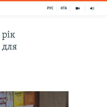
РУС
КТА
 рік
 для