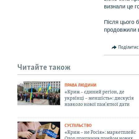
визнали це г
Після цього б
продовжили в
Поділитис
Читайте також
ПРАВА ЛЮДИНИ
«Крим – єдиний регіон, де
українці – меншість»: дискусія
навколо нової пам'ятної дати
СУСПІЛЬСТВО
«Крим – не Росія»: маркетплейс
Ozon припинив прийом нових