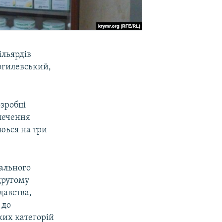
ільярдів
огилевський,
озробці
печення
яюься на три
іального
 другому
давства,
 до
ких категорій