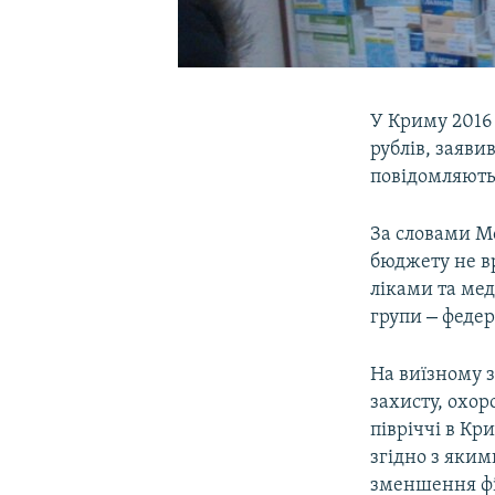
У Криму 2016 
рублів, заяви
повідомляют
За словами Мо
бюджету не в
ліками та мед
–
групи
федера
На виїзному з
захисту, охор
півріччі в Кр
згідно з яки
зменшення фі