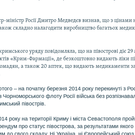
р-міністр Росії Дмитро Медведєв визнав, що з цінами н
також складно налагодити виробництво багатьох медик
римського уряду повідомляла, що на півострові діє 29 
ктів «Крим-Фармації», де безкоштовно видають ліки п
ромадян, а також 20 аптек, що видають медикаменти 
.
того – на початку березня 2014 року перекинуті з Рос
з Чорноморського флоту Росії війська без розпізнава
имський півострів.
014 року на території Криму і міста Севастополя про
ендум про статус півострова, за результатами якого 
м до свого складу. Ні Україна, ні Європейський союз