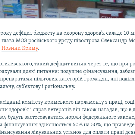
року дефіцит бюджету на охорону здоров'я складе 10 м
в глава МОЗ російського уряду півострова Олександр М
ь
Новини Криму
.
гилевського, такий дефіцит виник через те, що при р
рахували деякі питання: подушне фінансування, забез
препаратами пільгових категорій громадян, які поділ
льну, суб'єктову і регіональну.
асіданні комітету кримського парламенту з праці, соц
они здоров'я і справ ветеранів він також нагадав, що в
иму будуть застосовуватися норми федерального законо
ми фінансування здійснюється 50% на 50%, що призведе
нансування лікувальних установ для оплати праці дея