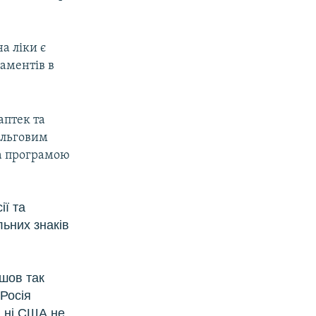
а ліки є
аментів в
аптек та
ільговим
за програмою
ії та
льних знаків
йшов так
Росія
, ні США не