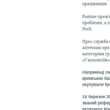
працівників.
Раніше прем'є
проблеми, а 
Росії.
Прес-служба к
аптечних пун
категоріям г
«7 нозологій»
Наприкінці лю
кримських ба
окупували Кр
16 березня 2
званий рефер
включила Кри