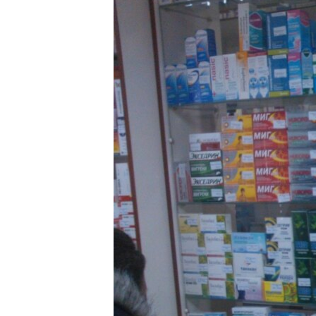
ВІДЕОУРОКИ «ELIFBE»
СВІДЧЕННЯ ОКУПАЦІЇ
УКРАЇНСЬКА ПРОБЛЕМА КРИМУ
ІНФОГРАФІКА