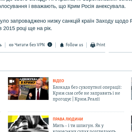
олосування і вважають, що Крим Росія анексувала.
уло запроваджено низку санкцій країн Заходу щодо Ро
 2015 році ще на рік.
ь
Читати без VPN
Follow us
Print
ВІДЕО
Блокада без сухопутної операції:
Крим сам себе не заправить і не
прогодує | Крим.Реалії
ПРАВА ЛЮДИНИ
Мить – і ти шпигун. Як у
кримських судах розглядають