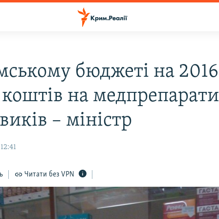
мському бюджеті на 2016
 коштів на медпрепарати
виків – міністр
12:41
ь
Читати без VPN