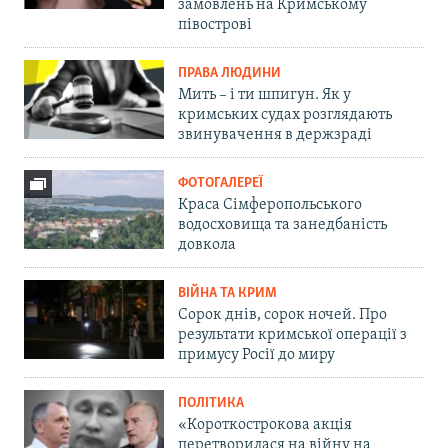
замовлень на Кримському
півострові
ПРАВА ЛЮДИНИ
Мить – і ти шпигун. Як у
кримських судах розглядають
звинувачення в держзраді
ФОТОГАЛЕРЕЇ
Краса Сімферопольського
водосховища та занедбаність
довкола
ВІЙНА ТА КРИМ
Сорок днів, сорок ночей. Про
результати кримської операції з
примусу Росії до миру
ПОЛІТИКА
«Короткострокова акція
перетворилася на війну на