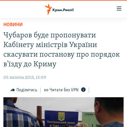
Доступність
посилання
Перейти
НОВИНИ
до
НОВИНИ
Чубаров буде пропонувати
основного
ВОДА.КРИМ
матеріалу
Кабінету міністрів України
ВІДЕО ТА ФОТО
Перейти
скасувати постанову про порядок
до
ПОЛІТИКА
в'їзду до Криму
основної
БЛОГИ
навігації
05 липень 2015, 13:09
Перейти
ПОГЛЯД
до
Поділитись
Читати без VPN
ІНТЕРВ'Ю
пошуку
ВСЕ ЗА ДЕНЬ
СПЕЦПРОЕКТИ
ЯК ОБІЙТИ БЛОКУВАННЯ
ДЕПОРТАЦІЯ