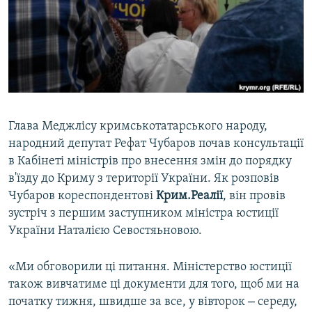
ВІДЕОУРОКИ «ELIFBE»
Русский
СВІДЧЕННЯ ОКУПАЦІЇ
Qırımtatar
УКРАЇНСЬКА ПРОБЛЕМА КРИМУ
ДОЛУЧАЙСЯ!
ІНФОГРАФІКА
Глава Меджлісу кримськотатарського народу,
народний депутат Рефат Чубаров почав консультації
Усі сайти RFE/RL
в Кабінеті міністрів про внесення змін до порядку
в'їзду до Криму з території України. Як розповів
Чубаров кореспондентові
Крим.Реалії
, він провів
зустріч з першим заступником міністра юстиції
України Наталією Севостяьновою.
«Ми обговорили ці питання. Міністерство юстиції
також вивчатиме ці документи для того, щоб ми на
–
початку тижня, швидше за все, у вівторок
середу,