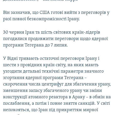
Він зазначив, що США готові вийти з переговорів у
разі повної безкомпромісності Ірану.
30 червня Іран та шість світових країн-лідерів
погодилися продовжити переговори щодо ядерної
програми Тегерана до 7 липня.
У Відні тривають остаточні переговори Ірану і
шести з провідних країн світу, на яких мають
узгодити детальні технічні параметри значного
згортання ядерної програми Тегерана –
скорочення числа центрифуг для збагачення урану,
зменшення запасу збагаченого урану чи зміни
конструкції атомного реактора в Араку – в обмін на
послаблення, а потім і повне зняття санкцій. У світі
непокояться, що Іран під прикриттям мирної