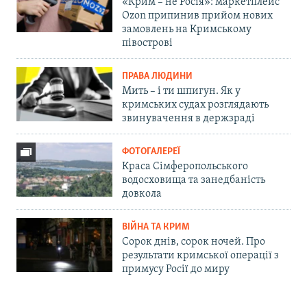
«Крим – не Росія»: маркетплейс
Ozon припинив прийом нових
замовлень на Кримському
півострові
ПРАВА ЛЮДИНИ
Мить – і ти шпигун. Як у
кримських судах розглядають
звинувачення в держзраді
ФОТОГАЛЕРЕЇ
Краса Сімферопольського
водосховища та занедбаність
довкола
ВІЙНА ТА КРИМ
Сорок днів, сорок ночей. Про
результати кримської операції з
примусу Росії до миру