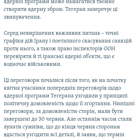
ядерної програми може намагатися таємно
створити ядерну зброю. Тегеран заперечує ці
звинувачення.
Серед невирішених важливих питань – точні
графіки дій Ірану і поетапного скасування санкцій
проти нього, а також право інспекторів ООН
перевіряти й ті іранські ядерні об’єкти, що є
водночас військовими.
Ці переговори почалися після того, як на початку
квітня учасники попередніх переговорів щодо
ядерної програми Тегерана узгодили у принципі
політичну домовленість щодо її згортання. Нинішні
переговори, за домовленістю сторін, мали бути
завершені до 30 червня. Але останнім часом стали
лунати сумніви, що до кінця червня сторонам
вдасться узгодити всі деталі, й заяви, що термін