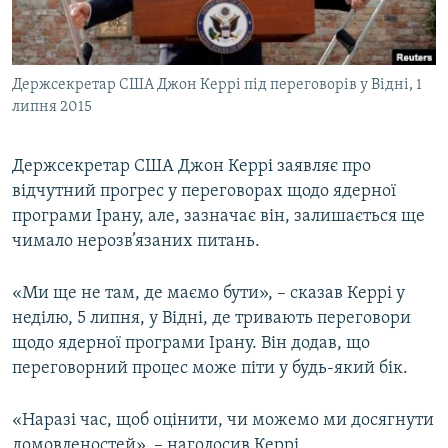
ВІДЕОУРОКИ «ELIFBE»
Русский
СВІДЧЕННЯ ОКУПАЦІЇ
Qırımtatar
Держсекретар США Джон Керрі під переговорів у Відні, 1
УКРАЇНСЬКА ПРОБЛЕМА КРИМУ
липня 2015
ДОЛУЧАЙСЯ!
ІНФОГРАФІКА
Держсекретар США Джон Керрі заявляє про
відчутний прогрес у переговорах щодо ядерної
програми Ірану, але, зазначає він, залишається ще
Усі сайти RFE/RL
чимало нерозв’язаних питань.
«Ми ще не там, де маємо бути», – сказав Керрі у
неділю, 5 липня, у Відні, де тривають переговори
щодо ядерної програми Ірану. Він додав, що
переговорний процес може піти у будь-який бік.
«Наразі час, щоб оцінити, чи можемо ми досягнути
домовленостей», – наголосив Керрі.