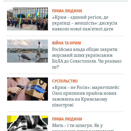
ПРАВА ЛЮДИНИ
«Крим – єдиний регіон, де
українці – меншість»: дискусія
навколо нової пам'ятної дати
ВІЙНА ТА КРИМ
Російська влада обіцяє закрити
морський шлях українським
БпЛА до Севастополя. Чи реально
це?
СУСПІЛЬСТВО
«Крим – не Росія»: маркетплейс
Ozon припинив прийом нових
замовлень на Кримському
півострові
ПРАВА ЛЮДИНИ
Мить – і ти шпигун. Як у