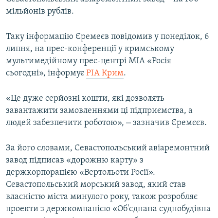
ВІДЕОУРОКИ «ELIFBE»
мільйонів рублів.
Русский
СВІДЧЕННЯ ОКУПАЦІЇ
Qırımtatar
Таку інформацію Єремеєв повідомив у понеділок, 6
УКРАЇНСЬКА ПРОБЛЕМА КРИМУ
липня, на прес-конференції у кримському
мультимедійному прес-центрі МІА «Росія
ДОЛУЧАЙСЯ!
ІНФОГРАФІКА
сьогодні», інформує
РІА Крим
.
«Це дуже серйозні кошти, які дозволять
Усі сайти RFE/RL
завантажити замовленнями ці підприємства, а
–
людей забезпечити роботою»,
зазначив Єремєєв.
За його словами, Севастопольський авіаремонтний
завод підписав «дорожню карту» з
держкорпорацією «Вертольоти Росії».
Севастопольський морський завод, який став
власністю міста минулого року, також розробляє
проекти з держкомпанією «Об'єднана суднобудівна