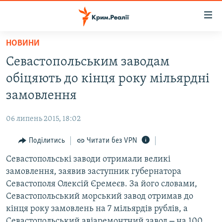
Доступність
посилання
Перейти
НОВИНИ
до
НОВИНИ
Севастопольським заводам
основного
ВОДА.КРИМ
матеріалу
обіцяють до кінця року мільярдні
ВІДЕО ТА ФОТО
Перейти
замовлення
до
ПОЛІТИКА
основної
06 липень 2015, 18:02
БЛОГИ
навігації
Перейти
Поділитись
Читати без VPN
ПОГЛЯД
до
Севастопольські заводи отримали великі
ІНТЕРВ'Ю
пошуку
замовлення, заявив заступник губернатора
ВСЕ ЗА ДЕНЬ
Севастополя Олексій Єремеєв. За його словами,
СПЕЦПРОЕКТИ
Севастопольський морський завод отримав до
кінця року замовлень на 7 мільярдів рублів, а
ЯК ОБІЙТИ БЛОКУВАННЯ
ДЕПОРТАЦІЯ
–
Севастопольський авіаремонтний завод
на 100