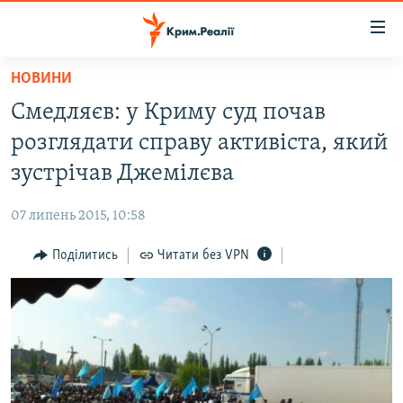
Доступність
посилання
Перейти
НОВИНИ
до
НОВИНИ
Смедляєв: у Криму суд почав
основного
ВОДА.КРИМ
матеріалу
розглядати справу активіста, який
ВІДЕО ТА ФОТО
Перейти
зустрічав Джемілєва
до
ПОЛІТИКА
основної
07 липень 2015, 10:58
БЛОГИ
навігації
Перейти
Поділитись
Читати без VPN
ПОГЛЯД
до
ІНТЕРВ'Ю
пошуку
ВСЕ ЗА ДЕНЬ
СПЕЦПРОЕКТИ
ЯК ОБІЙТИ БЛОКУВАННЯ
ДЕПОРТАЦІЯ