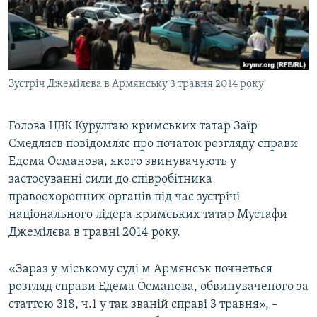
ВІДЕОУРОКИ «ELIFBE»
Русский
СВІДЧЕННЯ ОКУПАЦІЇ
Qırımtatar
УКРАЇНСЬКА ПРОБЛЕМА КРИМУ
Зустріч Джемілєва в Армянську 3 травня 2014 року
ДОЛУЧАЙСЯ!
ІНФОГРАФІКА
Голова ЦВК Курултаю кримських татар Заїр
Смедляєв повідомляє про початок розгляду справи
Усі сайти RFE/RL
Едема Османова, якого звинувачують у
застосуванні сили до співробітника
правоохоронних органів під час зустрічі
національного лідера кримських татар Мустафи
Джемілєва в травні 2014 року.
«Зараз у міському суді м Армянськ почнеться
розгляд справи Едема Османова, обвинуваченого за
статтею 318, ч.1 у так званій справі 3 травня», –