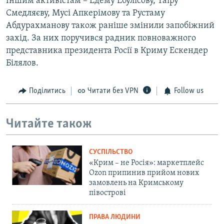
Іншим активістам – Едему Ебулісову, Таїру
Смедляєву, Мусі Апкерімову та Рустаму
Абдурахманову також раніше змінили запобіжний
захід. За них поручився радник повноважного
представника президента Росії в Криму Ескендер
Білялов.
Поділитись
Читати без VPN
Follow us
Читайте також
СУСПІЛЬСТВО
«Крим – не Росія»: маркетплейс
Ozon припинив прийом нових
замовлень на Кримському
півострові
ПРАВА ЛЮДИНИ