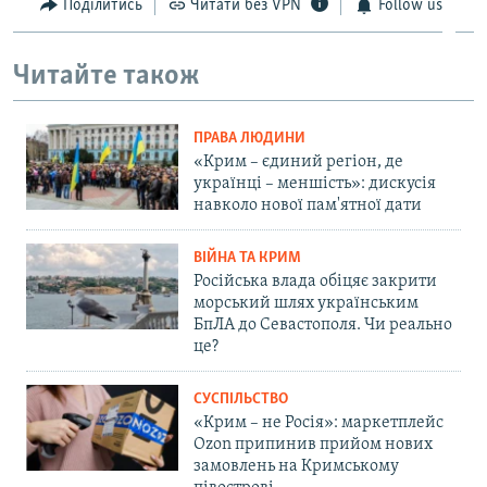
Поділитись
Читати без VPN
Follow us
Читайте також
ПРАВА ЛЮДИНИ
«Крим – єдиний регіон, де
українці – меншість»: дискусія
навколо нової пам'ятної дати
ВІЙНА ТА КРИМ
Російська влада обіцяє закрити
морський шлях українським
БпЛА до Севастополя. Чи реально
це?
СУСПІЛЬСТВО
«Крим – не Росія»: маркетплейс
Ozon припинив прийом нових
замовлень на Кримському