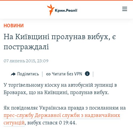
Доступність
посилання
Перейти
НОВИНИ
до
НОВИНИ
На Київщині пролунав вибух, є
основного
ВОДА.КРИМ
матеріалу
постраждалі
ВІДЕО ТА ФОТО
Перейти
до
07 липень 2015, 23:09
ПОЛІТИКА
основної
БЛОГИ
Поділитись
Читати без VPN
навігації
Перейти
ПОГЛЯД
У торгівельному кіоску на автобусній зупинці в
до
Броварах, що на Київщині, пролунав вибух.
ІНТЕРВ'Ю
пошуку
ВСЕ ЗА ДЕНЬ
Як
повідомляє Українська правда з посиланням на
прес-службу Державної служби з надзвичайних
СПЕЦПРОЕКТИ
ситуацій
, вибух стався 0 19:44.
ЯК ОБІЙТИ БЛОКУВАННЯ
ДЕПОРТАЦІЯ