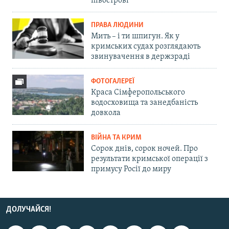
півострові
ПРАВА ЛЮДИНИ
Мить – і ти шпигун. Як у
кримських судах розглядають
звинувачення в держзраді
ФОТОГАЛЕРЕЇ
Краса Сімферопольського
водосховища та занедбаність
довкола
ВІЙНА ТА КРИМ
Сорок днів, сорок ночей. Про
результати кримської операції з
примусу Росії до миру
ДОЛУЧАЙСЯ!