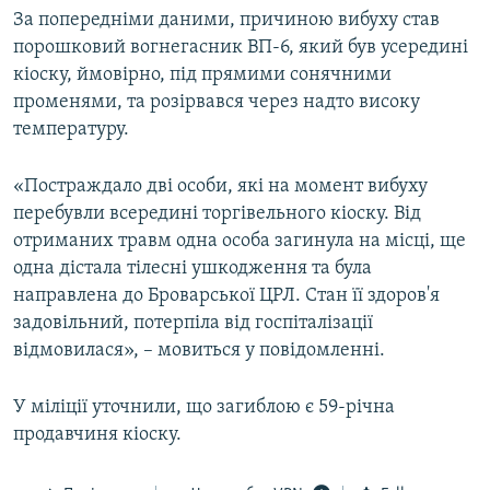
За попередніми даними, причиною вибуху став
ВІДЕОУРОКИ «ELIFBE»
Русский
порошковий вогнегасник ВП-6, який був усередині
СВІДЧЕННЯ ОКУПАЦІЇ
кіоску, ймовірно, під прямими сонячними
Qırımtatar
УКРАЇНСЬКА ПРОБЛЕМА КРИМУ
променями, та розірвався через надто високу
температуру.
ДОЛУЧАЙСЯ!
ІНФОГРАФІКА
«Постраждало дві особи, які на момент вибуху
перебувли всередині торгівельного кіоску. Від
Усі сайти RFE/RL
отриманих травм одна особа загинула на місці, ще
одна дістала тілесні ушкодження та була
направлена до Броварської ЦРЛ. Стан її здоров'я
задовільний, потерпіла від госпіталізації
відмовилася», – мовиться у повідомленні.
У міліції уточнили, що загиблою є 59-річна
продавчиня кіоску.