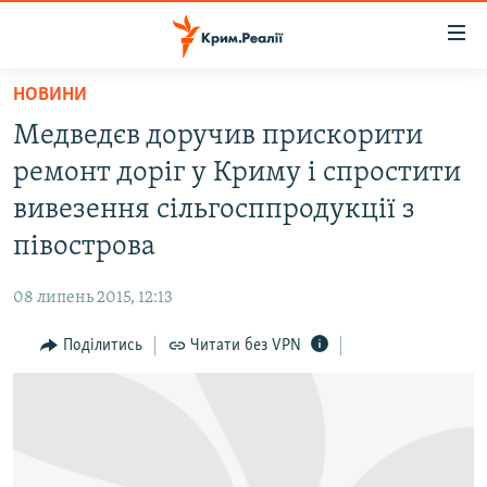
Доступність
посилання
Перейти
НОВИНИ
до
НОВИНИ
Медведєв доручив прискорити
основного
ВОДА.КРИМ
матеріалу
ремонт доріг у Криму і спростити
ВІДЕО ТА ФОТО
Перейти
вивезення сільгосппродукції з
до
ПОЛІТИКА
півострова
основної
БЛОГИ
навігації
08 липень 2015, 12:13
Перейти
ПОГЛЯД
до
Поділитись
Читати без VPN
ІНТЕРВ'Ю
пошуку
ВСЕ ЗА ДЕНЬ
СПЕЦПРОЕКТИ
ЯК ОБІЙТИ БЛОКУВАННЯ
ДЕПОРТАЦІЯ