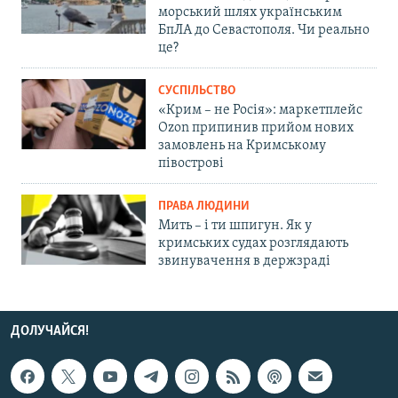
морський шлях українським
БпЛА до Севастополя. Чи реально
це?
СУСПІЛЬСТВО
«Крим – не Росія»: маркетплейс
Ozon припинив прийом нових
замовлень на Кримському
півострові
ПРАВА ЛЮДИНИ
Мить – і ти шпигун. Як у
кримських судах розглядають
звинувачення в держзраді
ДОЛУЧАЙСЯ!