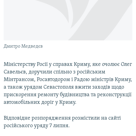
ВІДЕОУРОКИ «ELIFBE»
Русский
СВІДЧЕННЯ ОКУПАЦІЇ
Qırımtatar
УКРАЇНСЬКА ПРОБЛЕМА КРИМУ
ДОЛУЧАЙСЯ!
ІНФОГРАФІКА
Дмитро Медведєв
Міністерству Росії у справах Криму, яке очолює Олег
Усі сайти RFE/RL
Савельєв, доручили спільно з російським
Мінтрансом, Росавтодором і Радою міністрів Криму,
а також урядом Севастополя вжити заходів щодо
прискорення ремонту будівництва та реконструкції
автомобільних доріг у Криму.
Відповідне розпорядження розмістили на сайті
російського уряду 7 липня.