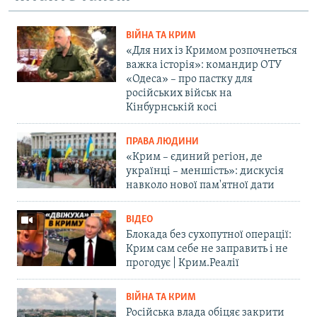
ВІЙНА ТА КРИМ
«Для них із Кримом розпочнеться
важка історія»: командир ОТУ
«Одеса» – про пастку для
російських військ на
Кінбурнській косі
ПРАВА ЛЮДИНИ
«Крим – єдиний регіон, де
українці – меншість»: дискусія
навколо нової пам'ятної дати
ВІДЕО
Блокада без сухопутної операції:
Крим сам себе не заправить і не
прогодує | Крим.Реалії
ВІЙНА ТА КРИМ
Російська влада обіцяє закрити