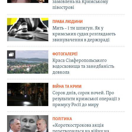
замовлень на Кримському
півострові
ПРАВА ЛЮДИНИ
Мить – і ти шпигун. Як у
кримських судах розглядають
звинувачення в держзраді
ФОТОГАЛЕРЕЇ
Краса Сімферопольського
водосховища та занедбаність
довкола
ВІЙНА ТА КРИМ
Сорок днів, сорок ночей. Про
результати кримської операції з
примусу Росії до миру
ПОЛІТИКА
«Короткострокова акція
перетворилася на війну на