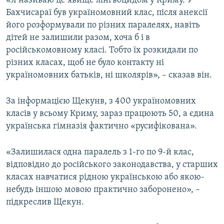
«Я називаю це явище лінгвоцидом у Криму. У
Бахчисараї був україномовний клас, після анексії
його розформували по різних паралелях, навіть
дітей не залишили разом, хоча б і в
російськомовному класі. Тобто їх розкидали по
різних класах, щоб не було контакту ні
україномовних батьків, ні школярів», – сказав він.
За інформацією Щекунв, з 400 україномовних
класів у всьому Криму, зараз працюють 50, а єдина
українська гімназія фактично «русифікована».
«Залишилася одна паралель з 1-го по 9-й клас,
відповідно до російського законодавства, у старших
класах навчатися рідною українською або якою-
небудь іншою мовою практично заборонено», –
підкреслив Щекун.