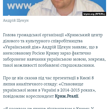
ВІДЕОУРОКИ «ELIFBE»
Русский
СВІДЧЕННЯ ОКУПАЦІЇ
Qırımtatar
Андрій Щекун
УКРАЇНСЬКА ПРОБЛЕМА КРИМУ
ДОЛУЧАЙСЯ!
ІНФОГРАФІКА
Голова громадської організації «Кримський центр
ділового та культурного співробітництва
«Український дім» Андрій Щекун заявляє, що в
Усі сайти RFE/RL
анексованому Росією Криму зараз фактично
заборонене навчання українською мовою, зокрема,
такої можливості позбавлені старшокласники.
Про це він сказав під час презентації в Києві 8
липня аналітичного огляду: «Становище
української мови в Україні в 2014-2015 роках»,
повідомляє кореспондент
Крим.Реалії
.