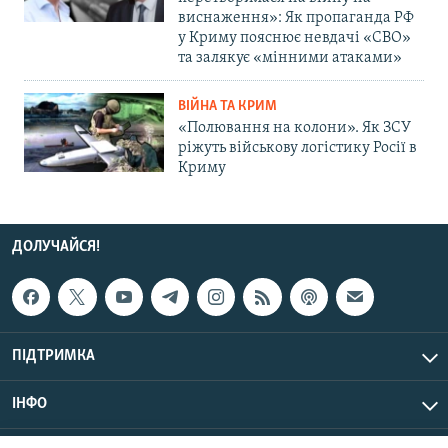
виснаження»: Як пропаганда РФ
у Криму пояснює невдачі «СВО»
та залякує «мінними атаками»
ВІЙНА ТА КРИМ
«Полювання на колони». Як ЗСУ
ріжуть військову логістику Росії в
Криму
ДОЛУЧАЙСЯ!
ПІДТРИМКА
ІНФО