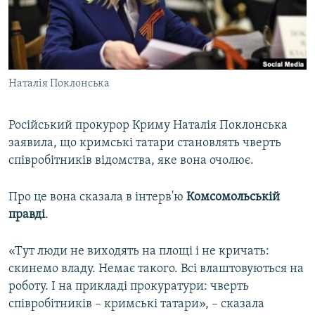
ВІДЕОУРОКИ «ELIFBE»
Русский
СВІДЧЕННЯ ОКУПАЦІЇ
Qırımtatar
УКРАЇНСЬКА ПРОБЛЕМА КРИМУ
Наталія Поклонська
ДОЛУЧАЙСЯ!
ІНФОГРАФІКА
Російський прокурор Криму Наталія Поклонська
заявила, що кримські татари становлять чверть
Усі сайти RFE/RL
співробітників відомства, яке вона очолює.
Про це вона сказала в інтерв'ю
Комсомольській
правді
.
«Тут люди не виходять на площі і не кричать:
скинемо владу. Немає такого. Всі влаштовуються на
роботу. І на прикладі прокуратури: чверть
співробітників – кримські татари», – сказала