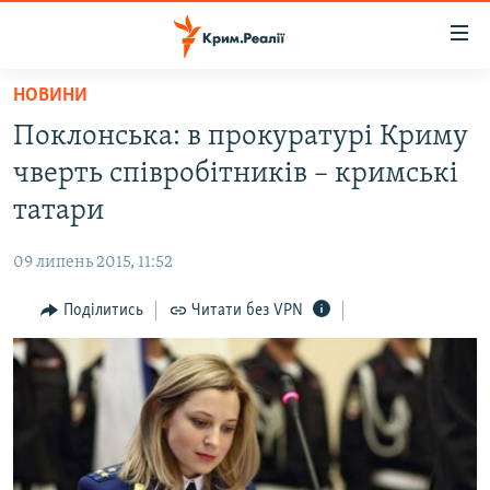
Доступність
посилання
Перейти
НОВИНИ
до
НОВИНИ
Поклонська: в прокуратурі Криму
основного
ВОДА.КРИМ
матеріалу
чверть співробітників – кримські
ВІДЕО ТА ФОТО
Перейти
татари
до
ПОЛІТИКА
основної
09 липень 2015, 11:52
БЛОГИ
навігації
Перейти
Поділитись
Читати без VPN
ПОГЛЯД
до
ІНТЕРВ'Ю
пошуку
ВСЕ ЗА ДЕНЬ
СПЕЦПРОЕКТИ
ЯК ОБІЙТИ БЛОКУВАННЯ
ДЕПОРТАЦІЯ