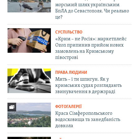
морський шлях українським
БпЛА до Севастополя. Чи реально
це?
СУСПІЛЬСТВО
«Крим – не Росія»: маркетплейс
Ozon припинив прийом нових
замовлень на Кримському
півострові
ПРАВА ЛЮДИНИ
Мить – і ти шпигун. Як у
кримських судах розглядають
звинувачення в держзраді
ФОТОГАЛЕРЕЇ
Краса Сімферопольського
водосховища та занедбаність
довкола