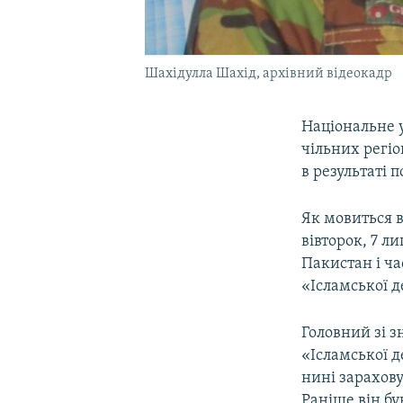
Шахідулла Шахід, архівний відеокадр
Національне 
чільних регі
в результаті 
Як мовиться в
вівторок, 7 л
Пакистан і ч
«Ісламської д
Головний зі 
«Ісламської д
нині зарахову
Раніше він бу