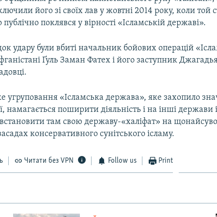
лючили його зі своїх лав у жовтні 2014 року, коли той
о публічно поклявся у вірності «Ісламській державі».
ок удару були вбиті начальник бойових операцій «Ісл
ганістані Ґуль Заман Фатех і його заступник Джагадь
адовці.
е угруповання «Ісламська держава», яке захопило знач
ії, намагається поширити діяльність і на інші держави
ю встановити там свою державу-«халіфат» на щонайсув
асадах консервативного сунітського ісламу.
ь
Читати без VPN
Follow us
Print