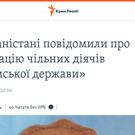
аністані повідомили про
ацію чільних діячів
мської держави»
 20:54
ь
Читати без VPN