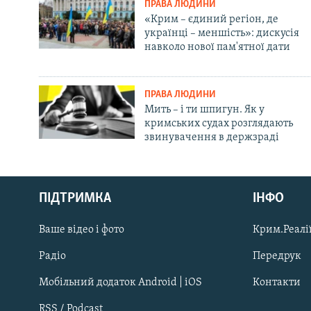
ПРАВА ЛЮДИНИ
«Крим – єдиний регіон, де
українці – меншість»: дискусія
навколо нової пам'ятної дати
ПРАВА ЛЮДИНИ
Мить – і ти шпигун. Як у
кримських судах розглядають
звинувачення в держзраді
Русский
ПІДТРИМКА
ІНФО
Qırımtatar
Ваше відео і фото
Крим.Реалії
ДОЛУЧАЙСЯ!
Радіо
Передрук
Мобільний додаток Android | iOS
Контакти
RSS / Podcast