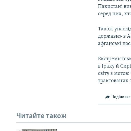
Пакистані вик
серед них, хт
Також унаслід
держави» в Аф
афганські пос
Екстремістськ
в Іраку й Сир
світу з мето
трактованих з
Поділитис
Читайте також