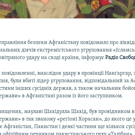
управління безпеки Афганістану повідомило про ліквід
ональних діячів екстремістського угруповання «Ісламс
повітряного удару на сході країни, інформує
Радіо Свобо
 повідомленні, внаслідок удару в провінції Нанґаргар, 
ипня, були вбиті лідер угруповання, відповідальний за А
астини інших сусідніх держав, а також начальник бойо
ержави» в Афганістані разом із його заступником.
знищених, маулаві Шахідулла Шахід, був провідником в
ержави» в так званому «регіоні Хорасан», до якого це
є Афганістан, Пакистан і деякі частини ще кількох сус
в офіційним речником пакистанського руху «Талібан», 