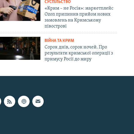
СУСПІЛЬСТВО
«Крим – не Росія»: маркетплейс
Ozon припинив прийом нових
замовлень на Кримському
півострові
ВІЙНА ТА КРИМ
Сорок днів, сорок ночей. Про
результати кримської операції з
примусу Росії до миру