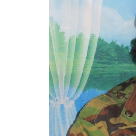
ВІДЕОУРОКИ «ELIFBE»
СВІДЧЕННЯ ОКУПАЦІЇ
УКРАЇНСЬКА ПРОБЛЕМА КРИМУ
ІНФОГРАФІКА