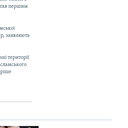
 став першим
амської
яр, заявляють
ні території
 ісламського
оріше