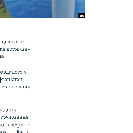
ацію трьох
ька держава»
да
.
завданого у
фганістан,
вих операцій
ідділку
 угруповання
ідніх держав.
але таліби в