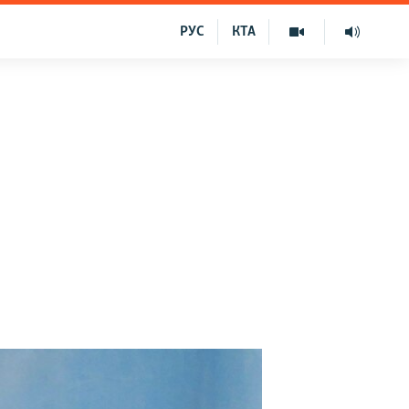
РУС
КТА