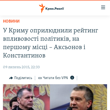
Доступність
посилання
Перейти
НОВИНИ
до
НОВИНИ
У Криму оприлюднили рейтинг
основного
ВОДА.КРИМ
матеріалу
впливовості політиків, на
ВІДЕО ТА ФОТО
Перейти
першому місці – Аксьонов і
до
ПОЛІТИКА
Константинов
основної
БЛОГИ
навігації
09 липень 2015, 22:33
Перейти
ПОГЛЯД
до
Поділитись
Читати без VPN
ІНТЕРВ'Ю
пошуку
ВСЕ ЗА ДЕНЬ
СПЕЦПРОЕКТИ
ЯК ОБІЙТИ БЛОКУВАННЯ
ДЕПОРТАЦІЯ