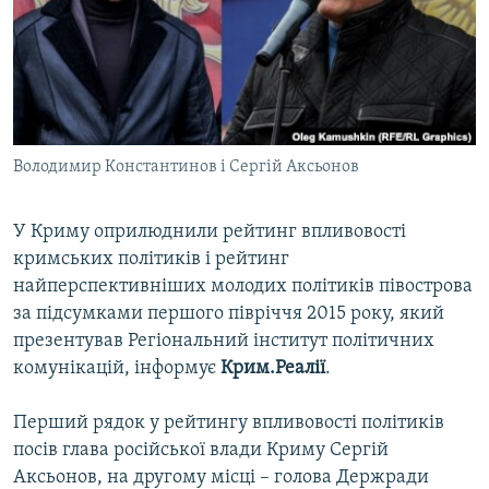
ВІДЕОУРОКИ «ELIFBE»
Русский
СВІДЧЕННЯ ОКУПАЦІЇ
Qırımtatar
УКРАЇНСЬКА ПРОБЛЕМА КРИМУ
ДОЛУЧАЙСЯ!
ІНФОГРАФІКА
Володимир Константинов і Сергій Аксьонов
У Криму оприлюднили рейтинг впливовості
Усі сайти RFE/RL
кримських політиків і рейтинг
найперспективніших молодих політиків півострова
за підсумками першого півріччя 2015 року, який
презентував Регіональний інститут політичних
комунікацій, інформує
Крим.Реалії
.
Перший рядок у рейтингу впливовості політиків
посів глава російської влади Криму Сергій
Аксьонов, на другому місці – голова Держради