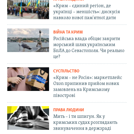
«Крим – єдиний регіон, де
українці – меншість»: дискусія
навколо нової пам'ятної дати
ВІЙНА ТА КРИМ
Російська влада обіцяє закрити
морський шлях українським
БпЛА до Севастополя. Чи реально
це?
СУСПІЛЬСТВО
«Крим – не Росія»: маркетплейс
Ozon припинив прийом нових
замовлень на Кримському
півострові
ПРАВА ЛЮДИНИ
Мить – і ти шпигун. Як у
кримських судах розглядають
звинувачення в держзраді