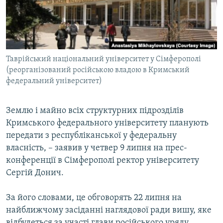
ВІДЕОУРОКИ «ELIFBE»
Русский
СВІДЧЕННЯ ОКУПАЦІЇ
Qırımtatar
УКРАЇНСЬКА ПРОБЛЕМА КРИМУ
Таврійський національний університет у Сімферополі
ДОЛУЧАЙСЯ!
ІНФОГРАФІКА
(реорганізований російською владою в Кримський
федеральний університет)
Усі сайти RFE/RL
Землю і майно всіх структурних підрозділів
Кримського федерального університету планують
передати з республіканської у федеральну
власність, – заявив у четвер 9 липня на прес-
конференції в Сімферополі ректор університету
Сергій Донич.
За його словами, це обговорять 22 липня на
найближчому засіданні наглядової ради вишу, яке
відбудеться за участі глави російського уряду