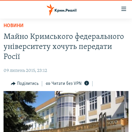
Доступність
посилання
Перейти
НОВИНИ
до
НОВИНИ
Майно Кримського федерального
основного
ВОДА.КРИМ
матеріалу
університету хочуть передати
ВІДЕО ТА ФОТО
Перейти
Росії
до
ПОЛІТИКА
основної
09 липень 2015, 23:12
БЛОГИ
навігації
Перейти
Поділитись
Читати без VPN
ПОГЛЯД
до
ІНТЕРВ'Ю
пошуку
ВСЕ ЗА ДЕНЬ
СПЕЦПРОЕКТИ
ЯК ОБІЙТИ БЛОКУВАННЯ
ДЕПОРТАЦІЯ