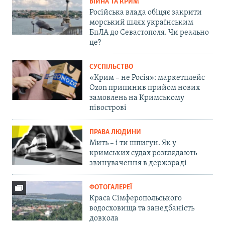
ВІЙНА ТА КРИМ
Російська влада обіцяє закрити
морський шлях українським
БпЛА до Севастополя. Чи реально
це?
СУСПІЛЬСТВО
«Крим – не Росія»: маркетплейс
Ozon припинив прийом нових
замовлень на Кримському
півострові
ПРАВА ЛЮДИНИ
Мить – і ти шпигун. Як у
кримських судах розглядають
звинувачення в держзраді
ФОТОГАЛЕРЕЇ
Краса Сімферопольського
водосховища та занедбаність
довкола