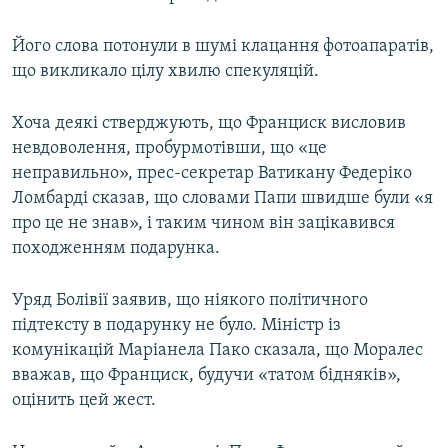
Його слова потонули в шумі клацання фотоапаратів,
що викликало цілу хвилю спекуляцій.
Хоча деякі стверджують, що Франциск висловив
невдоволення, пробурмотівши, що «це
неправильно», прес-секретар Ватикану Федеріко
Ломбарді сказав, що словами Папи швидше були «я
про це не знав», і таким чином він зацікавився
походженням подарунка.
Уряд Болівії заявив, що ніякого політичного
підтексту в подарунку не було. Міністр із
комунікацій Маріанела Пако сказала, що Моралес
вважав, що Франциск, будучи «татом бідняків»,
оцінить цей жест.