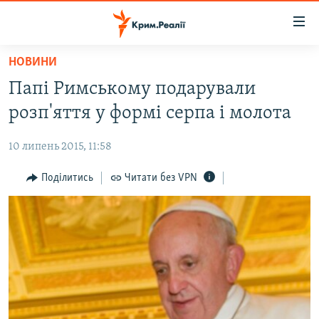
Доступність
посилання
Перейти
НОВИНИ
до
НОВИНИ
Папі Римському подарували
основного
ВОДА.КРИМ
матеріалу
розп'яття у формі серпа і молота
ВІДЕО ТА ФОТО
Перейти
до
10 липень 2015, 11:58
ПОЛІТИКА
основної
БЛОГИ
Поділитись
Читати без VPN
навігації
Перейти
ПОГЛЯД
до
ІНТЕРВ'Ю
пошуку
ВСЕ ЗА ДЕНЬ
СПЕЦПРОЕКТИ
ЯК ОБІЙТИ БЛОКУВАННЯ
ДЕПОРТАЦІЯ