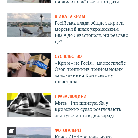
навколо нової пам'ятної дати
ВІЙНА ТА КРИМ
Російська влада обіцяє закрити
морський шлях українським
БпЛА до Севастополя. Чи реально
це?
СУСПІЛЬСТВО
«Крим – не Росія»: маркетплейс
Ozon припинив прийом нових
замовлень на Кримському
півострові
ПРАВА ЛЮДИНИ
Мить – і ти шпигун. Як у
кримських судах розглядають
звинувачення в держзраді
ФОТОГАЛЕРЕЇ
Краса Сімферопольського