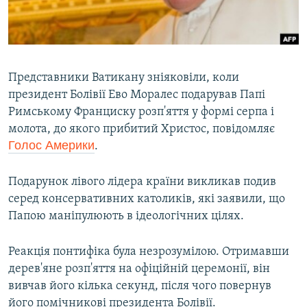
ВІДЕОУРОКИ «ELIFBE»
Русский
СВІДЧЕННЯ ОКУПАЦІЇ
Qırımtatar
УКРАЇНСЬКА ПРОБЛЕМА КРИМУ
Представники Ватикану зніяковіли, коли
ДОЛУЧАЙСЯ!
ІНФОГРАФІКА
президент Болівії Ево Моралес подарував Папі
Римському Франциску розп'яття у формі серпа і
молота, до якого прибитий Христос, повідомляє
Голос Америки
.
Усі сайти RFE/RL
Подарунок лівого лідера країни викликав подив
серед консервативних католиків, які заявили, що
Папою маніпулюють в ідеологічних цілях.
Реакція понтифіка була незрозумілою. Отримавши
дерев'яне розп'яття на офіційній церемонії, він
вивчав його кілька секунд, після чого повернув
його помічникові президента Болівії.