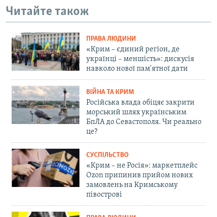
Читайте також
ПРАВА ЛЮДИНИ
«Крим – єдиний регіон, де
українці – меншість»: дискусія
навколо нової пам'ятної дати
ВІЙНА ТА КРИМ
Російська влада обіцяє закрити
морський шлях українським
БпЛА до Севастополя. Чи реально
це?
СУСПІЛЬСТВО
«Крим – не Росія»: маркетплейс
Ozon припинив прийом нових
замовлень на Кримському
півострові