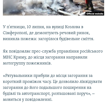
ВІДЕОУРОКИ «ELIFBE»
Русский
СВІДЧЕННЯ ОКУПАЦІЇ
Qırımtatar
УКРАЇНСЬКА ПРОБЛЕМА КРИМУ
У п'ятницю, 10 липня, на вулиці Козлова в
ДОЛУЧАЙСЯ!
ІНФОГРАФІКА
Сімферополі, де демонтують речовий ринок,
виникла пожежа: загорілося будівельне сміття.
Як повідомляє прес-служба управління російського
Усі сайти RFE/RL
МНС Криму, до місця загорання направили
мотогруппу пожежників.
«Рятувальники прибули до місця загорання за
короткий проміжок часу. Це дозволило ліквідувати
загорання до його подальшого поширення на
–
будівлі та автотранспорт, розташовані поруч»,
мовиться у повідомленні.