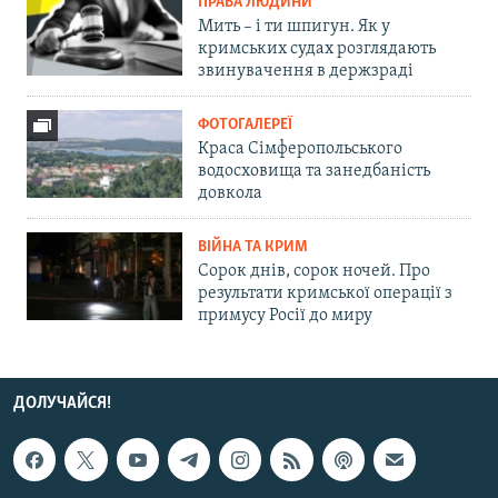
ПРАВА ЛЮДИНИ
Мить – і ти шпигун. Як у
кримських судах розглядають
звинувачення в держзраді
ФОТОГАЛЕРЕЇ
Краса Сімферопольського
водосховища та занедбаність
довкола
ВІЙНА ТА КРИМ
Сорок днів, сорок ночей. Про
результати кримської операції з
примусу Росії до миру
ДОЛУЧАЙСЯ!