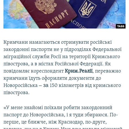
ВІДЕОУРОКИ «ELIFBE»
Русский
СВІДЧЕННЯ ОКУПАЦІЇ
Qırımtatar
УКРАЇНСЬКА ПРОБЛЕМА КРИМУ
ДОЛУЧАЙСЯ!
ІНФОГРАФІКА
Кримчани намагаються отримувати російські
закордонні паспорти не у підрозділах Федеральної
міграційної служби Росії на території Кримського
Усі сайти RFE/RL
півострова, а в містах Російської Федерації. Як
повідомляє кореспондент
Крим.Реалії
, переважно
кримчани їдуть оформляти документи до
– за
Новоросійська
150 кілометрів від кримського
півострова.
«У мене знайомі поїхали робити закордонний
паспорт до Новоросійська, і я туди збираюся. По-
перше, це ближче, ніж Краснодар, по-друге,