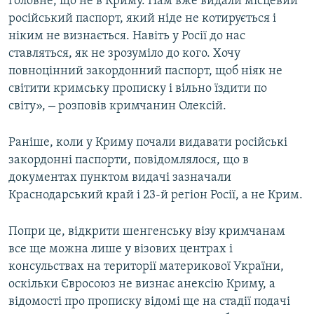
головне, що не в Криму. Нам вже видали місцевий
російський паспорт, який ніде не котирується і
ніким не визнається. Навіть у Росії до нас
ставляться, як не зрозуміло до кого. Хочу
повноцінний закордонний паспорт, щоб ніяк не
світити кримську прописку і вільно їздити по
–
світу»,
розповів кримчанин Олексій.
Раніше, коли у Криму почали видавати російські
закордонні паспорти, повідомлялося, що в
документах пунктом видачі зазначали
Краснодарський край і 23-й регіон Росії, а не Крим.
Попри це, відкрити шенгенську візу кримчанам
все ще можна лише у візових центрах і
консульствах на території материкової України,
оскільки Євросоюз не визнає анексію Криму, а
відомості про прописку відомі ще на стадії подачі