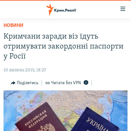
Доступність
посилання
Перейти
НОВИНИ
до
НОВИНИ
Кримчани заради віз їдуть
основного
ВОДА.КРИМ
матеріалу
отримувати закордонні паспорти
ВІДЕО ТА ФОТО
Перейти
у Росії
до
ПОЛІТИКА
основної
10 липень 2015, 18:27
БЛОГИ
навігації
Перейти
Поділитись
Читати без VPN
ПОГЛЯД
до
ІНТЕРВ'Ю
пошуку
ВСЕ ЗА ДЕНЬ
СПЕЦПРОЕКТИ
ЯК ОБІЙТИ БЛОКУВАННЯ
ДЕПОРТАЦІЯ